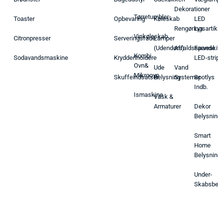
Dekorationer
Tørretumbler
Toaster
Opbevaring
Køleskab
LED
Rengøringsartik
Lys
Vinkøleskab
Citronpresser
Serveringsfade
Lamper
(Udendørs)
Affaldsspande
Farveski
Kombi
Sodavandsmaskine
Krydderiholdere
LED-stri
Ovn&
Ude
Vand
Mikroovn
Skuffeindsatser
Belysning
Systemer
Spotlys
Indb.
Ismaskine
Vask &
Armaturer
Dekor
Belysnin
Smart
Home
Belysnin
Under-
Skabsbe