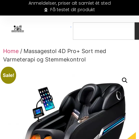
Anmeldelser, priser alt samlet ét sted
Få testet dit produkt
Home
/ Massagestol 4D Pro+ Sort med
Varmeterapi og Stemmekontrol
Sale!