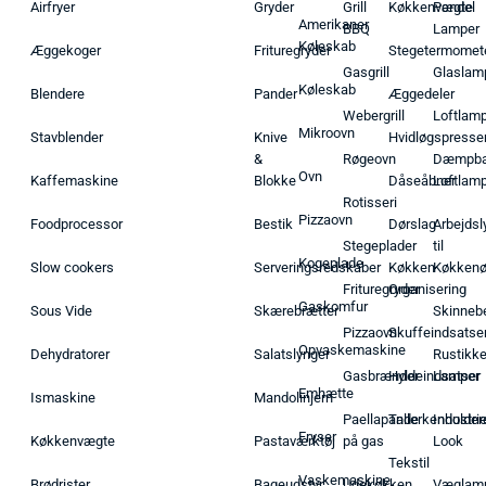
Airfryer
Gryder
Grill
Køkkenvægte
Pendel
Amerikaner
BBQ
Lamper
Køleskab
Æggekoger
Frituregryder
Stegetermomet
Gasgrill
Glaslam
Køleskab
Blendere
Pander
Æggedeler
Webergrill
Loftlam
Mikroovn
Stavblender
Knive
Hvidløgspresse
&
Røgeovn
Dæmpba
Ovn
Kaffemaskine
Blokke
Dåseåbner
Loftlam
Rotisseri
Pizzaovn
Foodprocessor
Bestik
Dørslag
Arbejdsl
Stegeplader
til
Kogeplade
Slow cookers
Serveringsredskaber
Køkken
Køkken
Frituregryder
Organisering
Gaskomfur
Sous Vide
Skærebrætter
Skinneb
Pizzaovn
Skuffeindsatse
Opvaskemaskine
Dehydratorer
Salatslynger
Rustikk
Gasbrænder
Hyldeindsatser
Lamper
Emhætte
Ismaskine
Mandolinjern
Paellapande
Tallerkenholder
Industrie
Fryser
Køkkenvægte
Pastaværktøj
på gas
Look
Tekstil
Vaskemaskine
Brødrister
Bageudstyr
Udekøkken
Væglam