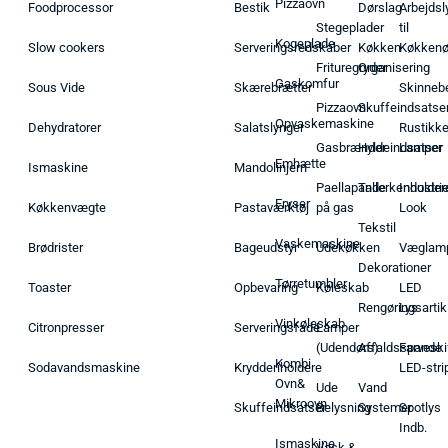
Pizzaovn
Foodprocessor
Bestik
Dørslag
Arbejdsl
Stegeplader
til
Kogeplade
Slow cookers
Serveringsredskaber
Køkken
Køkken
Frituregryder
Organisering
Gaskomfur
Sous Vide
Skærebrætter
Skinneb
Pizzaovn
Skuffeindsatse
Opvaskemaskine
Dehydratorer
Salatslynger
Rustikk
Gasbrænder
Hyldeindsatser
Lamper
Emhætte
Ismaskine
Mandolinjern
Paellapande
Tallerkenholder
Industrie
Fryser
Køkkenvægte
Pastaværktøj
på gas
Look
Tekstil
Vaskemaskine
Brødrister
Bageudstyr
Udekøkken
Væglam
Dekorationer
Tørretumbler
Toaster
Opbevaring
Køleskab
LED
Rengøringsartik
Lys
Vinkøleskab
Citronpresser
Serveringsfade
Lamper
(Udendørs)
Affaldsspande
Farveski
Kombi
Sodavandsmaskine
Krydderiholdere
LED-stri
Ovn&
Ude
Vand
Mikroovn
Skuffeindsatser
Belysning
Systemer
Spotlys
Indb.
Ismaskine
Vask &