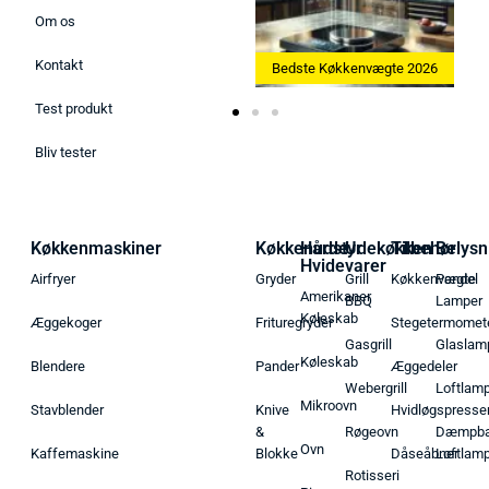
Om os
Kontakt
Bedste Ismaskine 2026
Bedste Køkkenvægte 2026
Test produkt
Bliv tester
Køkkenmaskiner
Køkkenudstyr
Hårde
Udekøkken
Tilbehør
Belysn
Hvidevarer
Airfryer
Gryder
Grill
Køkkenvægte
Pendel
Amerikaner
BBQ
Lamper
Køleskab
Æggekoger
Frituregryder
Stegetermomet
Gasgrill
Glaslam
Køleskab
Blendere
Pander
Æggedeler
Webergrill
Loftlam
Mikroovn
Stavblender
Knive
Hvidløgspresse
&
Røgeovn
Dæmpba
Ovn
Kaffemaskine
Blokke
Dåseåbner
Loftlam
Rotisseri