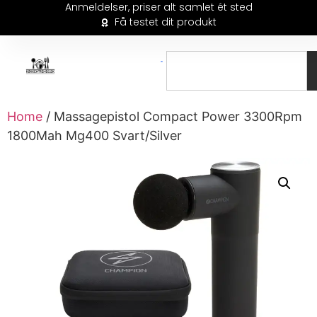
Anmeldelser, priser alt samlet ét sted
Få testet dit produkt
Home
/ Massagepistol Compact Power 3300Rpm
1800Mah Mg400 Svart/Silver