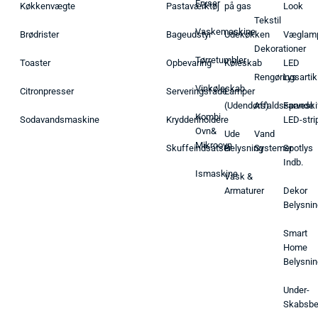
Fryser
Køkkenvægte
Pastaværktøj
på gas
Look
Tekstil
Vaskemaskine
Brødrister
Bageudstyr
Udekøkken
Væglam
Dekorationer
Tørretumbler
Toaster
Opbevaring
Køleskab
LED
Rengøringsartik
Lys
Vinkøleskab
Citronpresser
Serveringsfade
Lamper
(Udendørs)
Affaldsspande
Farveski
Kombi
Sodavandsmaskine
Krydderiholdere
LED-stri
Ovn&
Ude
Vand
Mikroovn
Skuffeindsatser
Belysning
Systemer
Spotlys
Indb.
Ismaskine
Vask &
Armaturer
Dekor
Belysnin
Smart
Home
Belysnin
Under-
Skabsbe