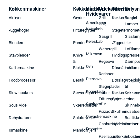
Køkkenmaskiner
Køkkenudstyr
Hårde
Udekøkken
Tilbehør
Belysn
Hvidevarer
Airfryer
Gryder
Grill
Køkkenvægte
Pendel
Amerikaner
BBQ
Lamper
Køleskab
Æggekoger
Frituregryder
Stegetermomet
Gasgrill
Glaslam
Køleskab
Blendere
Pander
Æggedeler
Webergrill
Loftlam
Mikroovn
Stavblender
Knive
Hvidløgspresse
&
Røgeovn
Dæmpba
Ovn
Kaffemaskine
Blokke
Dåseåbner
Loftlam
Rotisseri
Pizzaovn
Foodprocessor
Bestik
Dørslag
Arbejdsl
Stegeplader
til
Kogeplade
Slow cookers
Serveringsredskaber
Køkken
Køkken
Frituregryder
Organisering
Gaskomfur
Sous Vide
Skærebrætter
Skinneb
Pizzaovn
Skuffeindsatse
Opvaskemaskine
Dehydratorer
Salatslynger
Rustikk
Gasbrænder
Hyldeindsatser
Lamper
Emhætte
Ismaskine
Mandolinjern
Paellapande
Tallerkenholder
Industrie