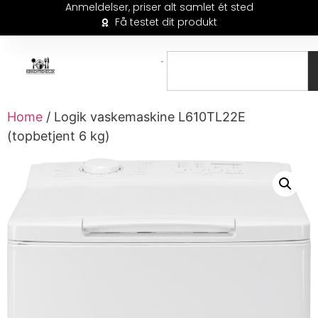
Anmeldelser, priser alt samlet ét sted
Få testet dit produkt
Home
/ Logik vaskemaskine L610TL22E
(topbetjent 6 kg)