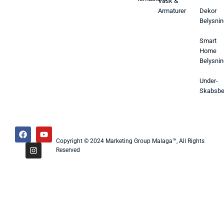
Vask &
Armaturer
Dekor
Belysnin
Smart
Home
Belysnin
Under-
Skabsbe
Copyright © 2024 Marketing Group Malaga™, All Rights
Reserved