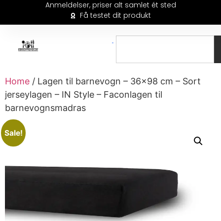
Anmeldelser, priser alt samlet ét sted
Få testet dit produkt
Home
/ Lagen til barnevogn – 36×98 cm – Sort
jerseylagen – IN Style – Faconlagen til
barnevognsmadras
Sale!