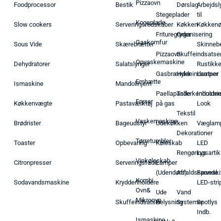
Pizzaovn
Foodprocessor
Bestik
Dørslag
Arbejdsl
Stegeplader
til
Kogeplade
Slow cookers
Serveringsredskaber
Køkken
Køkken
Frituregryder
Organisering
Gaskomfur
Sous Vide
Skærebrætter
Skinneb
Pizzaovn
Skuffeindsatse
Opvaskemaskine
Dehydratorer
Salatslynger
Rustikk
Gasbrænder
Hyldeindsatser
Lamper
Emhætte
Ismaskine
Mandolinjern
Paellapande
Tallerkenholder
Industrie
Fryser
Køkkenvægte
Pastaværktøj
på gas
Look
Tekstil
Vaskemaskine
Brødrister
Bageudstyr
Udekøkken
Væglam
Dekorationer
Tørretumbler
Toaster
Opbevaring
Køleskab
LED
Rengøringsartik
Lys
Vinkøleskab
Citronpresser
Serveringsfade
Lamper
(Udendørs)
Affaldsspande
Farveski
Kombi
Sodavandsmaskine
Krydderiholdere
LED-stri
Ovn&
Ude
Vand
Mikroovn
Skuffeindsatser
Belysning
Systemer
Spotlys
Indb.
Ismaskine