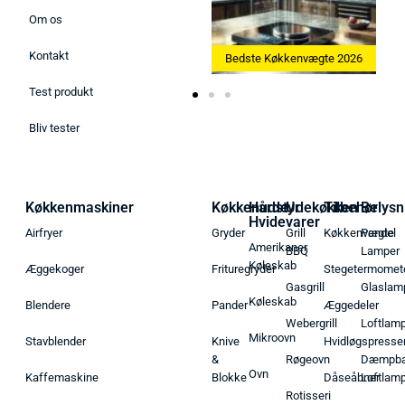
Om os
Kontakt
Bedste Ismaskine 2026
Bedste Køkkenvægte 2026
Test produkt
Bliv tester
Køkkenmaskiner
Køkkenudstyr
Hårde
Udekøkken
Tilbehør
Belysn
Hvidevarer
Airfryer
Gryder
Grill
Køkkenvægte
Pendel
Amerikaner
BBQ
Lamper
Køleskab
Æggekoger
Frituregryder
Stegetermomet
Gasgrill
Glaslam
Køleskab
Blendere
Pander
Æggedeler
Webergrill
Loftlam
Mikroovn
Stavblender
Knive
Hvidløgspresse
&
Røgeovn
Dæmpba
Ovn
Kaffemaskine
Blokke
Dåseåbner
Loftlam
Rotisseri