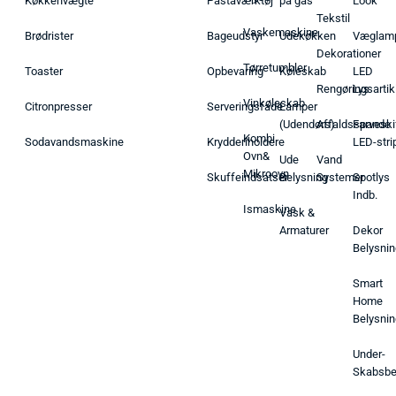
Køkkenvægte
Pastaværktøj
på gas
Look
Tekstil
Vaskemaskine
Brødrister
Bageudstyr
Udekøkken
Væglam
Dekorationer
Tørretumbler
Toaster
Opbevaring
Køleskab
LED
Rengøringsartik
Lys
Vinkøleskab
Citronpresser
Serveringsfade
Lamper
(Udendørs)
Affaldsspande
Farveski
Kombi
Sodavandsmaskine
Krydderiholdere
LED-stri
Ovn&
Ude
Vand
Mikroovn
Skuffeindsatser
Belysning
Systemer
Spotlys
Indb.
Ismaskine
Vask &
Armaturer
Dekor
Belysnin
Smart
Home
Belysnin
Under-
Skabsbe