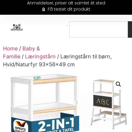
Anmeldelser, priser alt samlet ét sted
Få testet dit produkt
Home
/
Baby &
Familie
/
Læringstårn
/ Læringstårn til børn,
Hvid/Naturfyr 93x56x49 cm