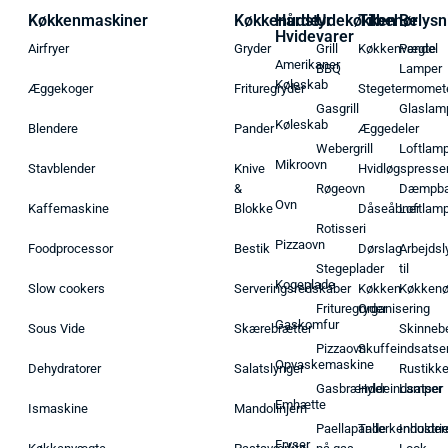
Køkkenmaskiner
Køkkenudstyr
Hårde
Udekøkken
Tilbehør
Belysn
Hvidevarer
Airfryer
Gryder
Grill
Køkkenvægte
Pendel
Amerikaner
BBQ
Lamper
Køleskab
Æggekoger
Frituregryder
Stegetermomet
Gasgrill
Glaslam
Køleskab
Blendere
Pander
Æggedeler
Webergrill
Loftlam
Mikroovn
Stavblender
Knive
Hvidløgspresse
&
Røgeovn
Dæmpba
Ovn
Kaffemaskine
Blokke
Dåseåbner
Loftlam
Rotisseri
Pizzaovn
Foodprocessor
Bestik
Dørslag
Arbejdsl
Stegeplader
til
Kogeplade
Slow cookers
Serveringsredskaber
Køkken
Køkken
Frituregryder
Organisering
Gaskomfur
Sous Vide
Skærebrætter
Skinneb
Pizzaovn
Skuffeindsatse
Opvaskemaskine
Dehydratorer
Salatslynger
Rustikk
Gasbrænder
Hyldeindsatser
Lamper
Emhætte
Ismaskine
Mandolinjern
Paellapande
Tallerkenholder
Industrie
Fryser