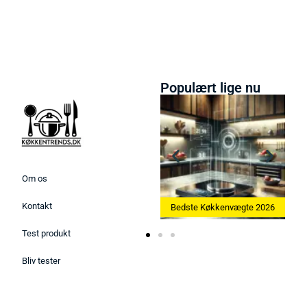
Populært lige nu
Om os
Kontakt
ine 2026
Bedste Køkkenvægte 2026
Bedste Æggekoger 2026
Test produkt
Bliv tester