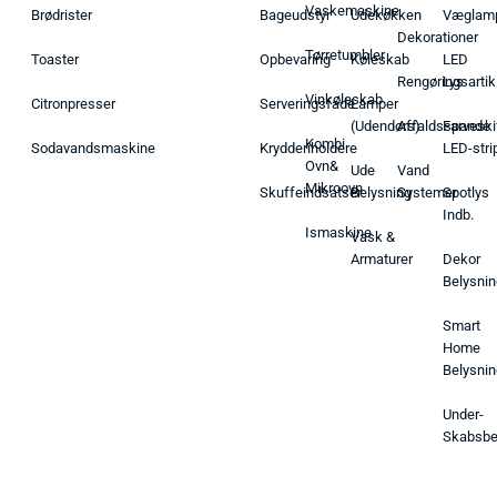
Vaskemaskine
Brødrister
Bageudstyr
Udekøkken
Væglam
Dekorationer
Tørretumbler
Toaster
Opbevaring
Køleskab
LED
Rengøringsartik
Lys
Vinkøleskab
Citronpresser
Serveringsfade
Lamper
(Udendørs)
Affaldsspande
Farveski
Kombi
Sodavandsmaskine
Krydderiholdere
LED-stri
Ovn&
Ude
Vand
Mikroovn
Skuffeindsatser
Belysning
Systemer
Spotlys
Indb.
Ismaskine
Vask &
Armaturer
Dekor
Belysnin
Smart
Home
Belysnin
Under-
Skabsbe