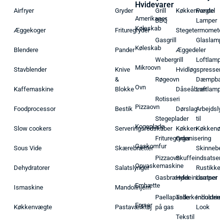
Hvidevarer
Airfryer
Gryder
Grill
Køkkenvægte
Pendel
Amerikaner
BBQ
Lamper
Køleskab
Æggekoger
Frituregryder
Stegetermomet
Gasgrill
Glaslam
Køleskab
Blendere
Pander
Æggedeler
Webergrill
Loftlam
Mikroovn
Stavblender
Knive
Hvidløgspresse
&
Røgeovn
Dæmpba
Ovn
Kaffemaskine
Blokke
Dåseåbner
Loftlam
Rotisseri
Pizzaovn
Foodprocessor
Bestik
Dørslag
Arbejdsl
Stegeplader
til
Kogeplade
Slow cookers
Serveringsredskaber
Køkken
Køkken
Frituregryder
Organisering
Gaskomfur
Sous Vide
Skærebrætter
Skinneb
Pizzaovn
Skuffeindsatse
Opvaskemaskine
Dehydratorer
Salatslynger
Rustikk
Gasbrænder
Hyldeindsatser
Lamper
Emhætte
Ismaskine
Mandolinjern
Paellapande
Tallerkenholder
Industrie
Fryser
Køkkenvægte
Pastaværktøj
på gas
Look
Tekstil