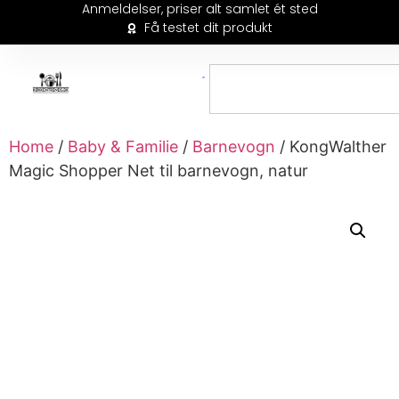
Anmeldelser, priser alt samlet ét sted
Få testet dit produkt
Home
/
Baby & Familie
/
Barnevogn
/ KongWalther
Magic Shopper Net til barnevogn, natur