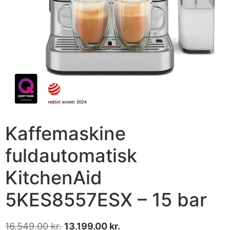
Kaffemaskine
fuldautomatisk
KitchenAid
5KES8557ESX – 15 bar
16,549.00
kr.
13,199.00
kr.