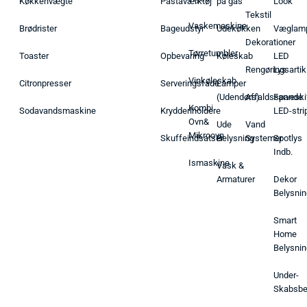
Køkkenvægte
Pastaværktøj
på gas
Look
Tekstil
Vaskemaskine
Brødrister
Bageudstyr
Udekøkken
Væglam
Dekorationer
Tørretumbler
Toaster
Opbevaring
Køleskab
LED
Rengøringsartik
Lys
Vinkøleskab
Citronpresser
Serveringsfade
Lamper
(Udendørs)
Affaldsspande
Farveski
Kombi
Sodavandsmaskine
Krydderiholdere
LED-stri
Ovn&
Ude
Vand
Mikroovn
Skuffeindsatser
Belysning
Systemer
Spotlys
Indb.
Ismaskine
Vask &
Armaturer
Dekor
Belysnin
Smart
Home
Belysnin
Under-
Skabsbe