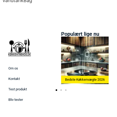
vandtankBag
Populært lige nu
Om os
Kontakt
Bedste Ismaskine 2026
Bedste Køkkenvægte 2026
Test produkt
Bliv tester