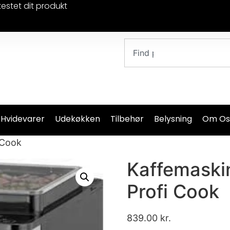
testet dit produkt
 Hvidevarer
Udekøkken
Tilbehør
Belysning
Om Os
 Cook
Kaffemaski
Profi Cook
839.00
kr.