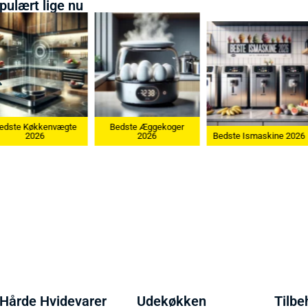
pulært lige nu
Bedste Æggekoger
Bedste Køkkenvægte
2026
Bedste Ismaskine 2026
2026
Hårde Hvidevarer
Udekøkken
Tilbe