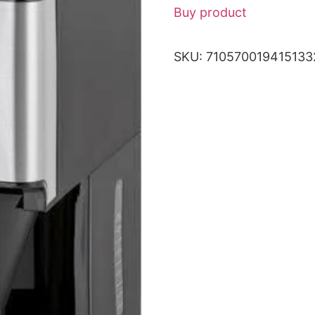
Buy product
SKU:
710570019415133