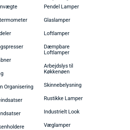
envægte
Pendel Lamper
termometer
Glaslamper
eler
Loftlamper
øgspresser
Dæmpbare
Loftlamper
bner
Arbejdslys til
Køkkenøen
ag
Skinnebelysning
n Organisering
Rustikke Lamper
eindsatser
Industrielt Look
indsatser
Væglamper
rkenholdere