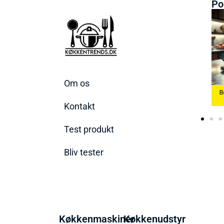
Po
Om os
e Æggekoger
Bedste Køkkenvægte
2026
Bedste Ismaskine 2026
2026
Kontakt
Test produkt
Bliv tester
Køkkenmaskiner
Køkkenudstyr