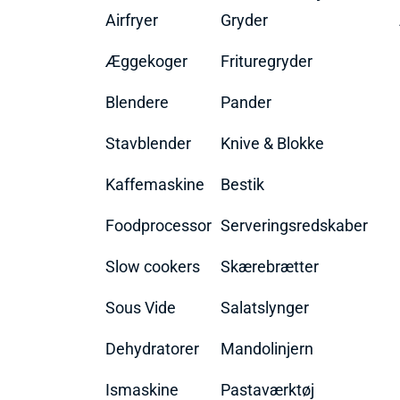
Airfryer
Gryder
Æggekoger
Frituregryder
Blendere
Pander
Stavblender
Knive & Blokke
Kaffemaskine
Bestik
Foodprocessor
Serveringsredskaber
Slow cookers
Skærebrætter
Sous Vide
Salatslynger
Dehydratorer
Mandolinjern
Ismaskine
Pastaværktøj