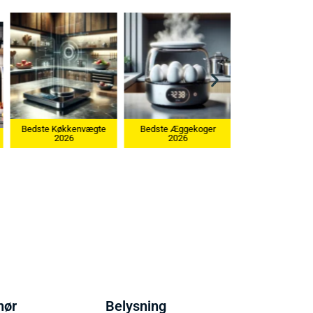
Bedste Æggekoger
2026
Bedste Ismaskine 2026
hør
Belysning