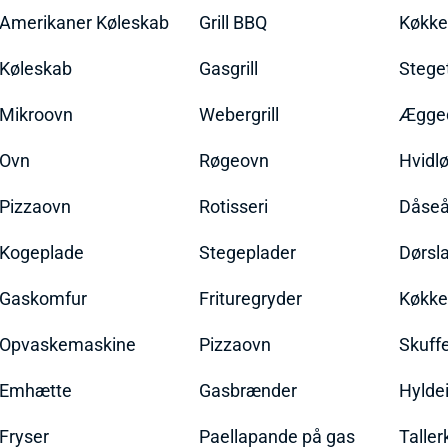
Amerikaner Køleskab
Grill BBQ
Køkk
Køleskab
Gasgrill
Stege
Mikroovn
Webergrill
Ægged
Ovn
Røgeovn
Hvidl
Pizzaovn
Rotisseri
Dåseå
Kogeplade
Stegeplader
Dørsl
Gaskomfur
Frituregryder
Køkke
Opvaskemaskine
Pizzaovn
Skuff
Emhætte
Gasbrænder
Hylde
Fryser
Paellapande på gas
Talle