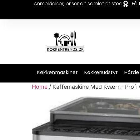
Anmeldelser, priser alt samlet ét sted
Få 
Køkkenmaskiner
Køkkenudstyr
Hårde
Home
/ Kaffemaskine Med Kværn- Profi