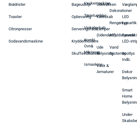
Vaskemaskine
Brødrister
Bageudstyr
Udekøkken
Væglam
Dekorationer
Tørretumbler
Toaster
Opbevaring
Køleskab
LED
Rengøringsartik
Lys
Vinkøleskab
Citronpresser
Serveringsfade
Lamper
(Udendørs)
Affaldsspande
Farveski
Kombi
Sodavandsmaskine
Krydderiholdere
LED-stri
Ovn&
Ude
Vand
Mikroovn
Skuffeindsatser
Belysning
Systemer
Spotlys
Indb.
Ismaskine
Vask &
Armaturer
Dekor
Belysnin
Smart
Home
Belysnin
Under-
Skabsbe