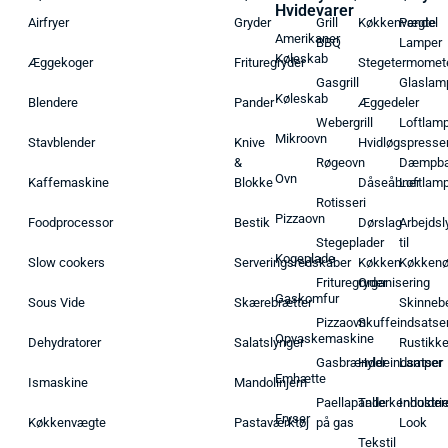
Hvidevarer
Airfryer
Gryder
Grill
Køkkenvægte
Pendel
Amerikaner
BBQ
Lamper
Køleskab
Æggekoger
Frituregryder
Stegetermomet
Gasgrill
Glaslam
Køleskab
Blendere
Pander
Æggedeler
Webergrill
Loftlam
Mikroovn
Stavblender
Knive
Hvidløgspresse
&
Røgeovn
Dæmpba
Ovn
Kaffemaskine
Blokke
Dåseåbner
Loftlam
Rotisseri
Pizzaovn
Foodprocessor
Bestik
Dørslag
Arbejdsl
Stegeplader
til
Kogeplade
Slow cookers
Serveringsredskaber
Køkken
Køkken
Frituregryder
Organisering
Gaskomfur
Sous Vide
Skærebrætter
Skinneb
Pizzaovn
Skuffeindsatse
Opvaskemaskine
Dehydratorer
Salatslynger
Rustikk
Gasbrænder
Hyldeindsatser
Lamper
Emhætte
Ismaskine
Mandolinjern
Paellapande
Tallerkenholder
Industrie
Fryser
Køkkenvægte
Pastaværktøj
på gas
Look
Tekstil