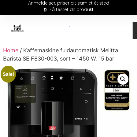
Anmeldelser, priser alt samlet ét sted
Få testet dit produkt
Home
/ Kaffemaskine fuldautomatisk Melitta
Barista SE F830-003, sort – 1450 W, 15 bar
Sale!