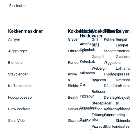
Bliv tester
Køkkenmaskiner
Køkkenudstyr
Hårde
Udekøkken
Tilbehør
Belysn
Hvidevarer
Airfryer
Gryder
Grill
Køkkenvægte
Pendel
Amerikaner
BBQ
Lamper
Køleskab
Æggekoger
Frituregryder
Stegetermomet
Gasgrill
Glaslam
Køleskab
Blendere
Pander
Æggedeler
Webergrill
Loftlam
Mikroovn
Stavblender
Knive
Hvidløgspresse
&
Røgeovn
Dæmpba
Ovn
Kaffemaskine
Blokke
Dåseåbner
Loftlam
Rotisseri
Pizzaovn
Foodprocessor
Bestik
Dørslag
Arbejdsl
Stegeplader
til
Kogeplade
Slow cookers
Serveringsredskaber
Køkken
Køkken
Frituregryder
Organisering
Gaskomfur
Sous Vide
Skærebrætter
Skinneb
Pizzaovn
Skuffeindsatse