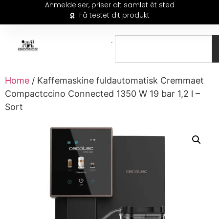
Anmeldelser, priser alt samlet ét sted
Få testet dit produkt
Home
/ Kaffemaskine fuldautomatisk Cremmaet
Compactccino Connected 1350 W 19 bar 1,2 l –
Sort