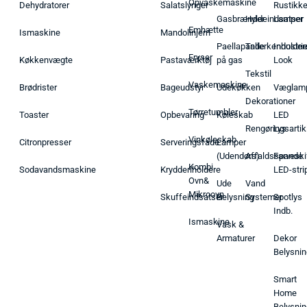
Opvaskemaskine
Dehydratorer
Salatslynger
Rustikk
Gasbrænder
Hyldeindsatser
Lamper
Emhætte
Ismaskine
Mandolinjern
Paellapande
Tallerkenholder
Industrie
Fryser
Køkkenvægte
Pastaværktøj
på gas
Look
Tekstil
Vaskemaskine
Brødrister
Bageudstyr
Udekøkken
Væglam
Dekorationer
Tørretumbler
Toaster
Opbevaring
Køleskab
LED
Rengøringsartik
Lys
Vinkøleskab
Citronpresser
Serveringsfade
Lamper
(Udendørs)
Affaldsspande
Farveski
Kombi
Sodavandsmaskine
Krydderiholdere
LED-stri
Ovn&
Ude
Vand
Mikroovn
Skuffeindsatser
Belysning
Systemer
Spotlys
Indb.
Ismaskine
Vask &
Armaturer
Dekor
Belysnin
Smart
Home
Belysnin