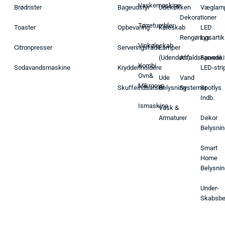
Vaskemaskine
Brødrister
Bageudstyr
Udekøkken
Væglam
Dekorationer
Tørretumbler
Toaster
Opbevaring
Køleskab
LED
Rengøringsartik
Lys
Vinkøleskab
Citronpresser
Serveringsfade
Lamper
(Udendørs)
Affaldsspande
Farveski
Kombi
Sodavandsmaskine
Krydderiholdere
LED-stri
Ovn&
Ude
Vand
Mikroovn
Skuffeindsatser
Belysning
Systemer
Spotlys
Indb.
Ismaskine
Vask &
Armaturer
Dekor
Belysnin
Smart
Home
Belysnin
Under-
Skabsbe