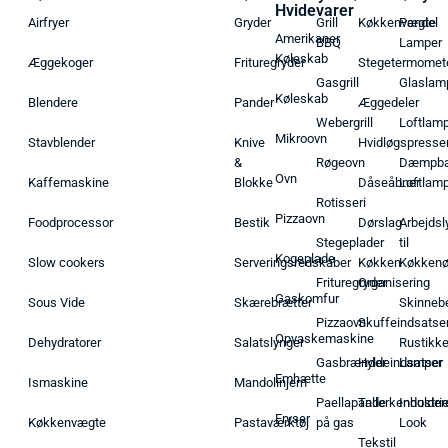
Hvidevarer
Airfryer
Gryder
Grill
Køkkenvægte
Pendel
Amerikaner
BBQ
Lamper
Køleskab
Æggekoger
Frituregryder
Stegetermomet
Gasgrill
Glaslam
Køleskab
Blendere
Pander
Æggedeler
Webergrill
Loftlam
Mikroovn
Stavblender
Knive
Hvidløgspresse
&
Røgeovn
Dæmpba
Ovn
Kaffemaskine
Blokke
Dåseåbner
Loftlam
Rotisseri
Pizzaovn
Foodprocessor
Bestik
Dørslag
Arbejdsl
Stegeplader
til
Kogeplade
Slow cookers
Serveringsredskaber
Køkken
Køkken
Frituregryder
Organisering
Gaskomfur
Sous Vide
Skærebrætter
Skinneb
Pizzaovn
Skuffeindsatse
Opvaskemaskine
Dehydratorer
Salatslynger
Rustikk
Gasbrænder
Hyldeindsatser
Lamper
Emhætte
Ismaskine
Mandolinjern
Paellapande
Tallerkenholder
Industrie
Fryser
Køkkenvægte
Pastaværktøj
på gas
Look
Tekstil