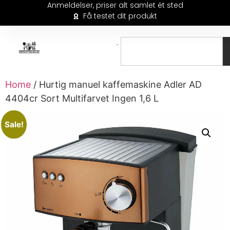
Anmeldelser, priser alt samlet ét sted
Få testet dit produkt
Home
/ Hurtig manuel kaffemaskine Adler AD
4404cr Sort Multifarvet Ingen 1,6 L
Sale!