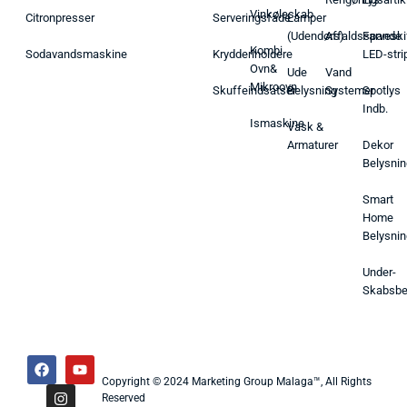
Vinkøleskab
Citronpresser
Serveringsfade
Lamper
(Udendørs)
Affaldsspande
Farveski
Kombi
Sodavandsmaskine
Krydderiholdere
LED-stri
Ovn&
Ude
Vand
Mikroovn
Skuffeindsatser
Belysning
Systemer
Spotlys
Indb.
Ismaskine
Vask &
Armaturer
Dekor
Belysnin
Smart
Home
Belysnin
Under-
Skabsbe
Copyright © 2024 Marketing Group Malaga™, All Rights
Reserved