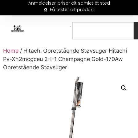
Anmeldelser, priser alt samlet ét sted
Få testet dit produkt
Home
/ Hitachi Opretstående Støvsuger Hitachi
Pv-Xh2mcgceu 2-I-1 Champagne Gold-170Aw
Opretstående Støvsuger