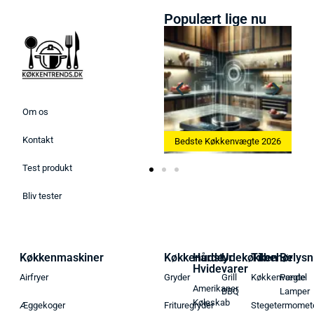
Populært lige nu
Om os
Kontakt
Bedste Ismaskine 2026
Bedste Køkkenvægte 2026
Test produkt
Bliv tester
Køkkenmaskiner
Køkkenudstyr
Hårde
Udekøkken
Tilbehør
Belysn
Hvidevarer
Airfryer
Gryder
Grill
Køkkenvægte
Pendel
Amerikaner
BBQ
Lamper
Køleskab
Æggekoger
Frituregryder
Stegetermomet