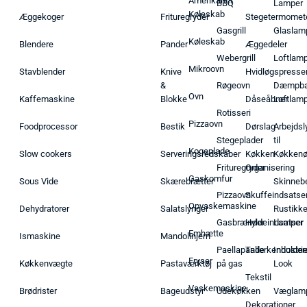
Amerikaner
BBQ
Lamper
Køleskab
Æggekoger
Frituregryder
Stegetermomet
Gasgrill
Glaslam
Køleskab
Blendere
Pander
Æggedeler
Webergrill
Loftlam
Mikroovn
Stavblender
Knive
Hvidløgspresse
&
Røgeovn
Dæmpba
Ovn
Kaffemaskine
Blokke
Dåseåbner
Loftlam
Rotisseri
Pizzaovn
Foodprocessor
Bestik
Dørslag
Arbejdsl
Stegeplader
til
Kogeplade
Slow cookers
Serveringsredskaber
Køkken
Køkken
Frituregryder
Organisering
Gaskomfur
Sous Vide
Skærebrætter
Skinneb
Pizzaovn
Skuffeindsatse
Opvaskemaskine
Dehydratorer
Salatslynger
Rustikk
Gasbrænder
Hyldeindsatser
Lamper
Emhætte
Ismaskine
Mandolinjern
Paellapande
Tallerkenholder
Industrie
Fryser
Køkkenvægte
Pastaværktøj
på gas
Look
Tekstil
Vaskemaskine
Brødrister
Bageudstyr
Udekøkken
Væglam
Dekorationer