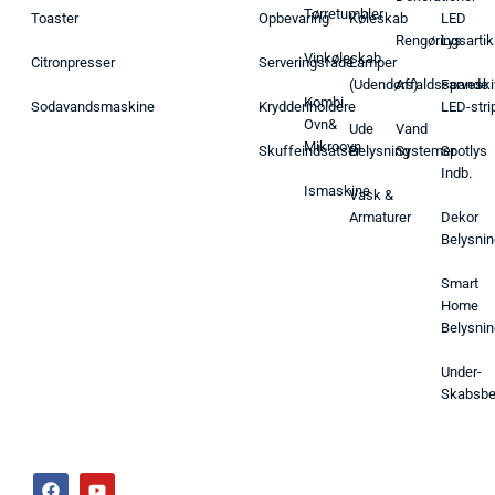
Tørretumbler
Toaster
Opbevaring
Køleskab
LED
Rengøringsartik
Lys
Vinkøleskab
Citronpresser
Serveringsfade
Lamper
(Udendørs)
Affaldsspande
Farveski
Kombi
Sodavandsmaskine
Krydderiholdere
LED-stri
Ovn&
Ude
Vand
Mikroovn
Skuffeindsatser
Belysning
Systemer
Spotlys
Indb.
Ismaskine
Vask &
Armaturer
Dekor
Belysnin
Smart
Home
Belysnin
Under-
Skabsbe