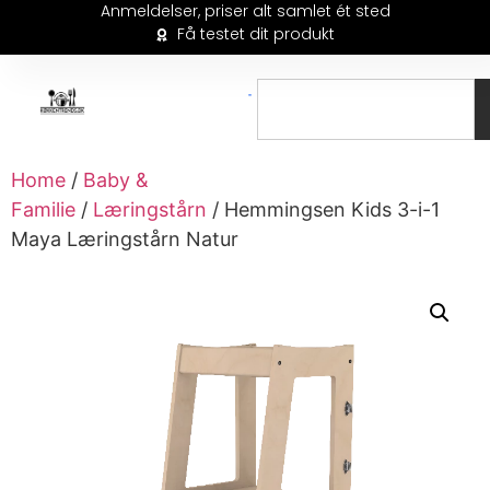
Anmeldelser, priser alt samlet ét sted
Få testet dit produkt
Home
/
Baby &
Familie
/
Læringstårn
/ Hemmingsen Kids 3-i-1
Maya Læringstårn Natur