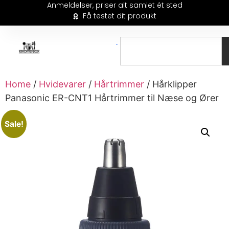
Anmeldelser, priser alt samlet ét sted
Få testet dit produkt
Home
/
Hvidevarer
/
Hårtrimmer
/ Hårklipper
Panasonic ER-CNT1 Hårtrimmer til Næse og Ører
Sale!