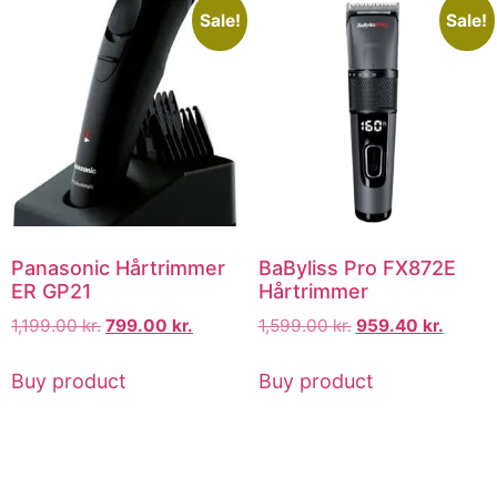
Sale!
Sale!
Panasonic Hårtrimmer
BaByliss Pro FX872E
ER GP21
Hårtrimmer
1,199.00
kr.
799.00
kr.
1,599.00
kr.
959.40
kr.
Buy product
Buy product