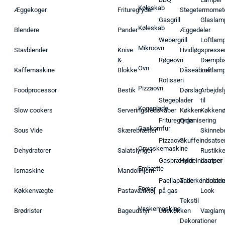
Køleskab
Æggekoger
Frituregryder
Stegetermomet
Gasgrill
Glaslam
Køleskab
Blendere
Pander
Æggedeler
Webergrill
Loftlam
Mikroovn
Stavblender
Knive
Hvidløgspresse
&
Røgeovn
Dæmpba
Ovn
Kaffemaskine
Blokke
Dåseåbner
Loftlam
Rotisseri
Pizzaovn
Foodprocessor
Bestik
Dørslag
Arbejdsl
Stegeplader
til
Kogeplade
Slow cookers
Serveringsredskaber
Køkken
Køkken
Frituregryder
Organisering
Gaskomfur
Sous Vide
Skærebrætter
Skinneb
Pizzaovn
Skuffeindsatse
Opvaskemaskine
Dehydratorer
Salatslynger
Rustikk
Gasbrænder
Hyldeindsatser
Lamper
Emhætte
Ismaskine
Mandolinjern
Paellapande
Tallerkenholder
Industrie
Fryser
Køkkenvægte
Pastaværktøj
på gas
Look
Tekstil
Vaskemaskine
Brødrister
Bageudstyr
Udekøkken
Væglam
Dekorationer