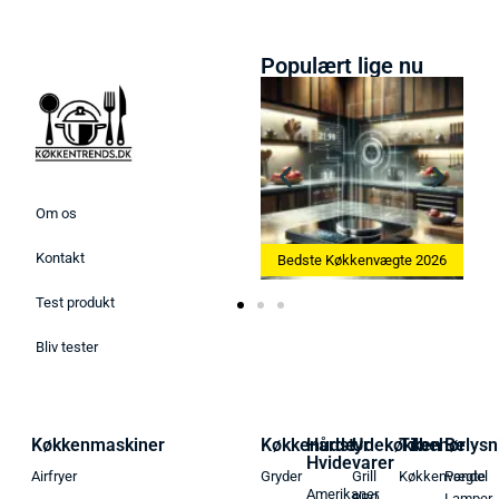
Populært lige nu
Om os
Kontakt
Bedste Ismaskine 2026
Bedste Køkkenvægte 2026
Be
Test produkt
Bliv tester
Køkkenmaskiner
Køkkenudstyr
Hårde
Udekøkken
Tilbehør
Belysn
Hvidevarer
Airfryer
Gryder
Grill
Køkkenvægte
Pendel
Amerikaner
BBQ
Lamper