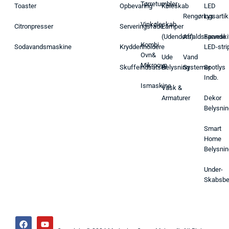
Tørretumbler
Toaster
Opbevaring
Køleskab
LED
Rengøringsartik
Lys
Vinkøleskab
Citronpresser
Serveringsfade
Lamper
(Udendørs)
Affaldsspande
Farveski
Kombi
Sodavandsmaskine
Krydderiholdere
LED-stri
Ovn&
Ude
Vand
Mikroovn
Skuffeindsatser
Belysning
Systemer
Spotlys
Indb.
Ismaskine
Vask &
Armaturer
Dekor
Belysnin
Smart
Home
Belysnin
Under-
Skabsbe