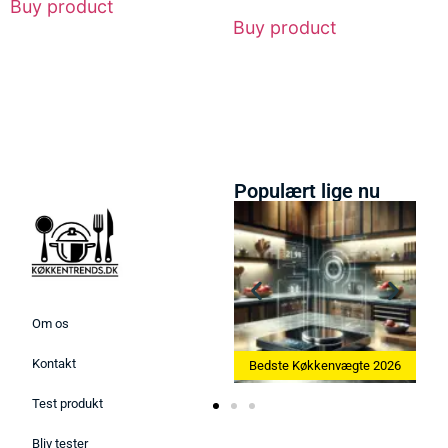
Buy product
Buy product
Populært lige nu
Om os
Kontakt
Bedste Ismaskine 2026
Bedste Køkkenvægte 2026
Be
Test produkt
Bliv tester