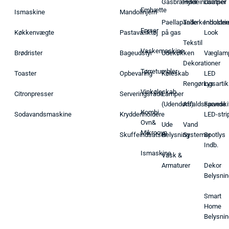
Gasbrænder
Hyldeindsatser
Lamper
Emhætte
Ismaskine
Mandolinjern
Paellapande
Tallerkenholder
Industrie
Fryser
Køkkenvægte
Pastaværktøj
på gas
Look
Tekstil
Vaskemaskine
Brødrister
Bageudstyr
Udekøkken
Væglam
Dekorationer
Tørretumbler
Toaster
Opbevaring
Køleskab
LED
Rengøringsartik
Lys
Vinkøleskab
Citronpresser
Serveringsfade
Lamper
(Udendørs)
Affaldsspande
Farveski
Kombi
Sodavandsmaskine
Krydderiholdere
LED-stri
Ovn&
Ude
Vand
Mikroovn
Skuffeindsatser
Belysning
Systemer
Spotlys
Indb.
Ismaskine
Vask &
Armaturer
Dekor
Belysnin
Smart
Home
Belysnin