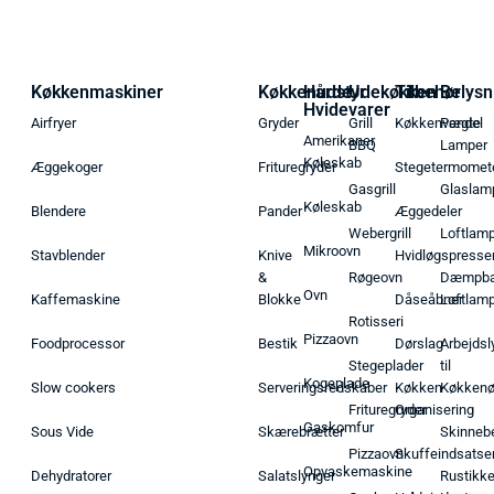
Køkkenmaskiner
Køkkenudstyr
Hårde
Udekøkken
Tilbehør
Belysn
Hvidevarer
Airfryer
Gryder
Grill
Køkkenvægte
Pendel
Amerikaner
BBQ
Lamper
Køleskab
Æggekoger
Frituregryder
Stegetermomet
Gasgrill
Glaslam
Køleskab
Blendere
Pander
Æggedeler
Webergrill
Loftlam
Mikroovn
Stavblender
Knive
Hvidløgspresse
&
Røgeovn
Dæmpba
Ovn
Kaffemaskine
Blokke
Dåseåbner
Loftlam
Rotisseri
Pizzaovn
Foodprocessor
Bestik
Dørslag
Arbejdsl
Stegeplader
til
Kogeplade
Slow cookers
Serveringsredskaber
Køkken
Køkken
Frituregryder
Organisering
Gaskomfur
Sous Vide
Skærebrætter
Skinneb
Pizzaovn
Skuffeindsatse
Opvaskemaskine
Dehydratorer
Salatslynger
Rustikk