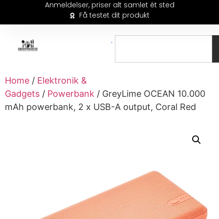
Anmeldelser, priser alt samlet ét sted
Få testet dit produkt
Home
/
Elektronik &
Gadgets
/
Powerbank
/ GreyLime OCEAN 10.000
mAh powerbank, 2 x USB-A output, Coral Red