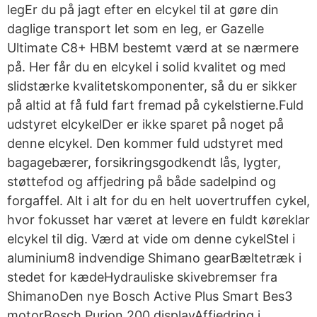
legEr du på jagt efter en elcykel til at gøre din
daglige transport let som en leg, er Gazelle
Ultimate C8+ HBM bestemt værd at se nærmere
på. Her får du en elcykel i solid kvalitet og med
slidstærke kvalitetskomponenter, så du er sikker
på altid at få fuld fart fremad på cykelstierne.Fuld
udstyret elcykelDer er ikke sparet på noget på
denne elcykel. Den kommer fuld udstyret med
bagagebærer, forsikringsgodkendt lås, lygter,
støttefod og affjedring på både sadelpind og
forgaffel. Alt i alt for du en helt uovertruffen cykel,
hvor fokusset har været at levere en fuldt køreklar
elcykel til dig. Værd at vide om denne cykelStel i
aluminium8 indvendige Shimano gearBæltetræk i
stedet for kædeHydrauliske skivebremser fra
ShimanoDen nye Bosch Active Plus Smart Bes3
motorBosch Purion 200 displayAffjedring i