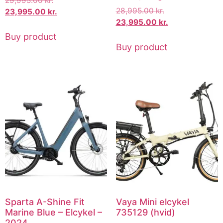
29,995.00
kr.
28,995.00
kr.
23,995.00
kr.
23,995.00
kr.
Buy product
Buy product
Sparta A-Shine Fit
Vaya Mini elcykel
Marine Blue – Elcykel –
735129 (hvid)
2024