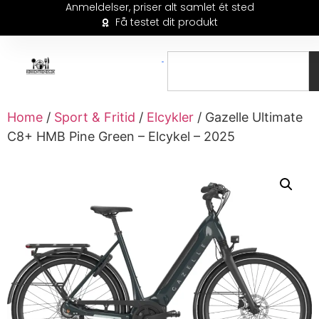
Anmeldelser, priser alt samlet ét sted
Få testet dit produkt
Home
/
Sport & Fritid
/
Elcykler
/ Gazelle Ultimate
C8+ HMB Pine Green – Elcykel – 2025