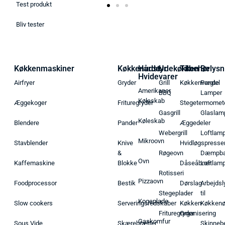
Test produkt
Bliv tester
Køkkenmaskiner
Køkkenudstyr
Hårde
Udekøkken
Tilbehør
Belysn
Hvidevarer
Airfryer
Gryder
Grill
Køkkenvægte
Pendel
Amerikaner
BBQ
Lamper
Køleskab
Æggekoger
Frituregryder
Stegetermomet
Gasgrill
Glaslam
Køleskab
Blendere
Pander
Æggedeler
Webergrill
Loftlam
Mikroovn
Stavblender
Knive
Hvidløgspresse
&
Røgeovn
Dæmpba
Ovn
Kaffemaskine
Blokke
Dåseåbner
Loftlam
Rotisseri
Pizzaovn
Foodprocessor
Bestik
Dørslag
Arbejdsl
Stegeplader
til
Kogeplade
Slow cookers
Serveringsredskaber
Køkken
Køkken
Frituregryder
Organisering
Gaskomfur
Sous Vide
Skærebrætter
Skinneb