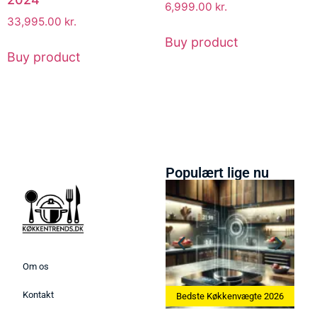
6,999.00
kr.
33,995.00
kr.
Buy product
Buy product
Populært lige nu
Om os
Kontakt
kine 2026
Bedste Køkkenvægte 2026
Bedste Æggekoger 2026