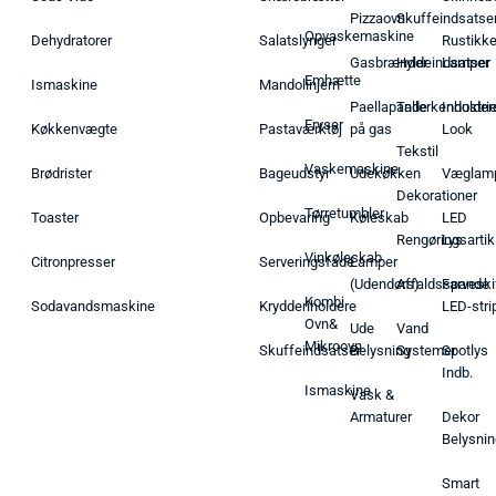
Pizzaovn
Skuffeindsatse
Opvaskemaskine
Dehydratorer
Salatslynger
Rustikk
Gasbrænder
Hyldeindsatser
Lamper
Emhætte
Ismaskine
Mandolinjern
Paellapande
Tallerkenholder
Industrie
Fryser
Køkkenvægte
Pastaværktøj
på gas
Look
Tekstil
Vaskemaskine
Brødrister
Bageudstyr
Udekøkken
Væglam
Dekorationer
Tørretumbler
Toaster
Opbevaring
Køleskab
LED
Rengøringsartik
Lys
Vinkøleskab
Citronpresser
Serveringsfade
Lamper
(Udendørs)
Affaldsspande
Farveski
Kombi
Sodavandsmaskine
Krydderiholdere
LED-stri
Ovn&
Ude
Vand
Mikroovn
Skuffeindsatser
Belysning
Systemer
Spotlys
Indb.
Ismaskine
Vask &
Armaturer
Dekor
Belysnin
Smart