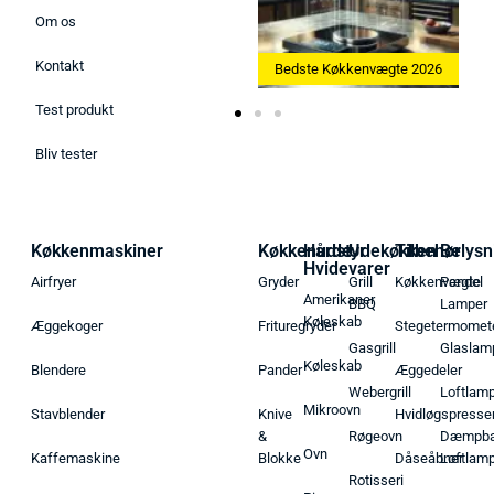
Om os
Kontakt
Bedste Ismaskine 2026
Bedste Køkkenvægte 2026
Test produkt
Bliv tester
Køkkenmaskiner
Køkkenudstyr
Hårde
Udekøkken
Tilbehør
Belysn
Hvidevarer
Airfryer
Gryder
Grill
Køkkenvægte
Pendel
Amerikaner
BBQ
Lamper
Køleskab
Æggekoger
Frituregryder
Stegetermomet
Gasgrill
Glaslam
Køleskab
Blendere
Pander
Æggedeler
Webergrill
Loftlam
Mikroovn
Stavblender
Knive
Hvidløgspresse
&
Røgeovn
Dæmpba
Ovn
Kaffemaskine
Blokke
Dåseåbner
Loftlam
Rotisseri