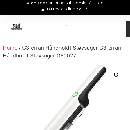
Anmeldelser, priser alt samlet ét sted
Få testet dit produkt
Home
/ G3ferrari Håndholdt Støvsuger G3ferrari
Håndholdt Støvsuger G90027