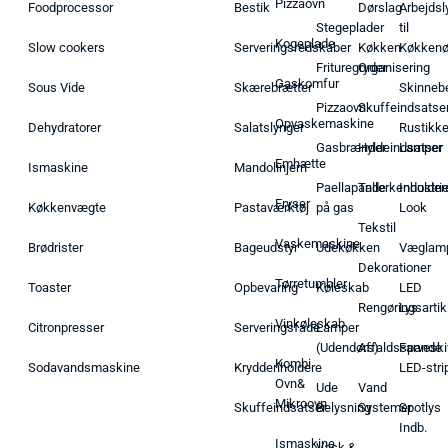
Pizzaovn
Foodprocessor
Bestik
Dørslag
Arbejdsl
Stegeplader
til
Kogeplade
Slow cookers
Serveringsredskaber
Køkken
Køkken
Frituregryder
Organisering
Gaskomfur
Sous Vide
Skærebrætter
Skinneb
Pizzaovn
Skuffeindsatse
Opvaskemaskine
Dehydratorer
Salatslynger
Rustikk
Gasbrænder
Hyldeindsatser
Lamper
Emhætte
Ismaskine
Mandolinjern
Paellapande
Tallerkenholder
Industrie
Fryser
Køkkenvægte
Pastaværktøj
på gas
Look
Tekstil
Vaskemaskine
Brødrister
Bageudstyr
Udekøkken
Væglam
Dekorationer
Tørretumbler
Toaster
Opbevaring
Køleskab
LED
Rengøringsartik
Lys
Vinkøleskab
Citronpresser
Serveringsfade
Lamper
(Udendørs)
Affaldsspande
Farveski
Kombi
Sodavandsmaskine
Krydderiholdere
LED-stri
Ovn&
Ude
Vand
Mikroovn
Skuffeindsatser
Belysning
Systemer
Spotlys
Indb.
Ismaskine
Vask &