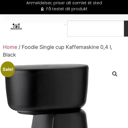
Anmeldelser, priser alt samlet ét sted
Få testet dit produkt
Home
/ Foodie Single cup Kaffemaskine 0,4 l,
Black
Sale!