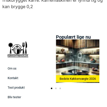
friskbrygget kaffe. Kaffemaskinen er lynhurtig og
kan brygge 0,2
Populært lige nu
Om os
Kontakt
26
Bedste Ismaskine 2026
Bedste Køkkenvægte 2026
Test produkt
Bliv tester