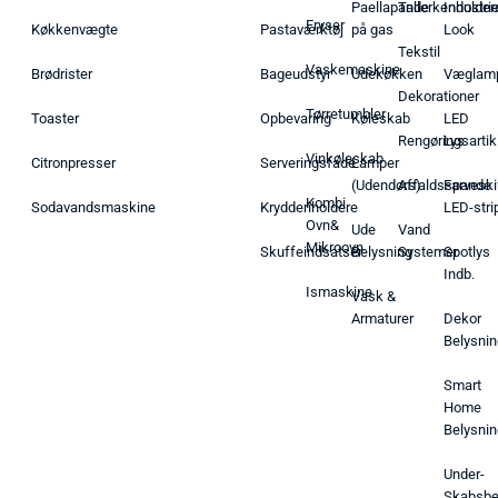
Paellapande
Tallerkenholder
Industrie
Fryser
Køkkenvægte
Pastaværktøj
på gas
Look
Tekstil
Vaskemaskine
Brødrister
Bageudstyr
Udekøkken
Væglam
Dekorationer
Tørretumbler
Toaster
Opbevaring
Køleskab
LED
Rengøringsartik
Lys
Vinkøleskab
Citronpresser
Serveringsfade
Lamper
(Udendørs)
Affaldsspande
Farveski
Kombi
Sodavandsmaskine
Krydderiholdere
LED-stri
Ovn&
Ude
Vand
Mikroovn
Skuffeindsatser
Belysning
Systemer
Spotlys
Indb.
Ismaskine
Vask &
Armaturer
Dekor
Belysnin
Smart
Home
Belysnin
Under-
Skabsbe