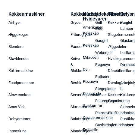
Køkkenmaskiner
Køkkenudstyr
Hårde
Udekøkken
Tilbehør
Belysn
Hvidevarer
Airfryer
Gryder
Grill
Køkkenvægte
Pendel
Amerikaner
BBQ
Lamper
Køleskab
Æggekoger
Frituregryder
Stegetermomet
Gasgrill
Glaslam
Køleskab
Blendere
Pander
Æggedeler
Webergrill
Loftlam
Mikroovn
Stavblender
Knive
Hvidløgspresse
&
Røgeovn
Dæmpba
Ovn
Kaffemaskine
Blokke
Dåseåbner
Loftlam
Rotisseri
Pizzaovn
Foodprocessor
Bestik
Dørslag
Arbejdsl
Stegeplader
til
Kogeplade
Slow cookers
Serveringsredskaber
Køkken
Køkken
Frituregryder
Organisering
Gaskomfur
Sous Vide
Skærebrætter
Skinneb
Pizzaovn
Skuffeindsatse
Opvaskemaskine
Dehydratorer
Salatslynger
Rustikk
Gasbrænder
Hyldeindsatser
Lamper
Emhætte
Ismaskine
Mandolinjern