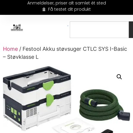
Anmeldelser, priser alt samlet ét sted
Få testet dit produkt
Home
/ Festool Akku støvsuger CTLC SYS I-Basic
– Støvklasse L