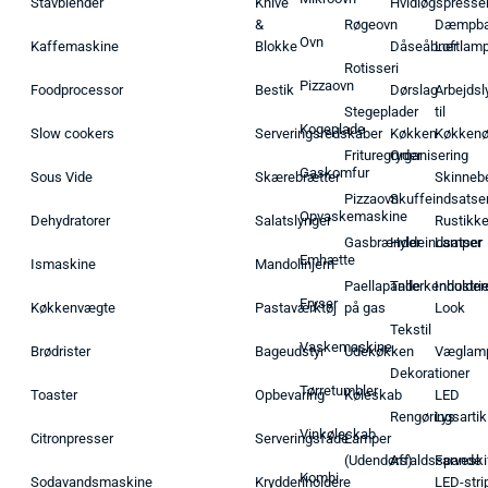
Stavblender
Knive
Hvidløgspresse
&
Røgeovn
Dæmpba
Ovn
Kaffemaskine
Blokke
Dåseåbner
Loftlam
Rotisseri
Pizzaovn
Foodprocessor
Bestik
Dørslag
Arbejdsl
Stegeplader
til
Kogeplade
Slow cookers
Serveringsredskaber
Køkken
Køkken
Frituregryder
Organisering
Gaskomfur
Sous Vide
Skærebrætter
Skinneb
Pizzaovn
Skuffeindsatse
Opvaskemaskine
Dehydratorer
Salatslynger
Rustikk
Gasbrænder
Hyldeindsatser
Lamper
Emhætte
Ismaskine
Mandolinjern
Paellapande
Tallerkenholder
Industrie
Fryser
Køkkenvægte
Pastaværktøj
på gas
Look
Tekstil
Vaskemaskine
Brødrister
Bageudstyr
Udekøkken
Væglam
Dekorationer
Tørretumbler
Toaster
Opbevaring
Køleskab
LED
Rengøringsartik
Lys
Vinkøleskab
Citronpresser
Serveringsfade
Lamper
(Udendørs)
Affaldsspande
Farveski
Kombi
Sodavandsmaskine
Krydderiholdere
LED-stri