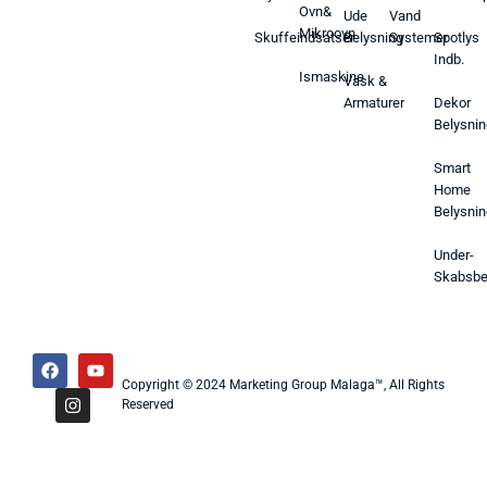
Ovn&
Ude
Vand
Mikroovn
Skuffeindsatser
Belysning
Systemer
Spotlys
Indb.
Ismaskine
Vask &
Armaturer
Dekor
Belysnin
Smart
Home
Belysnin
Under-
Skabsbe
Copyright © 2024 Marketing Group Malaga™, All Rights
Reserved