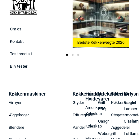
Om os
Kontakt
Bedste Ismaskine 2026
Bedste Køkkenvægte 2026
Test produkt
Bliv tester
Køkkenmaskiner
Køkkenudstyr
Hårde
Udekøkken
Tilbehør
Belysn
Hvidevarer
Airfryer
Gryder
Grill
Køkkenvægte
Pendel
Amerikaner
BBQ
Lamper
Køleskab
Æggekoger
Frituregryder
Stegetermomet
Gasgrill
Glaslam
Køleskab
Blendere
Pander
Æggedeler
Webergrill
Loftlam
Mikroovn