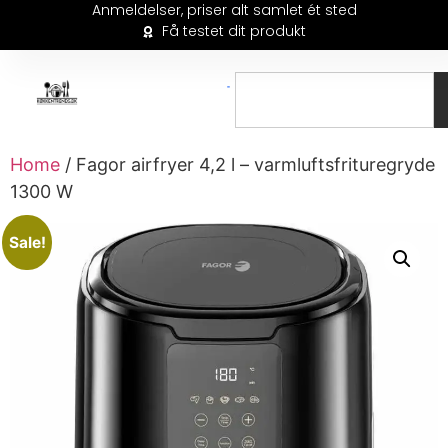
Anmeldelser, priser alt samlet ét sted
Få testet dit produkt
Home
/ Fagor airfryer 4,2 l – varmluftsfrituregryde
1300 W
Sale!