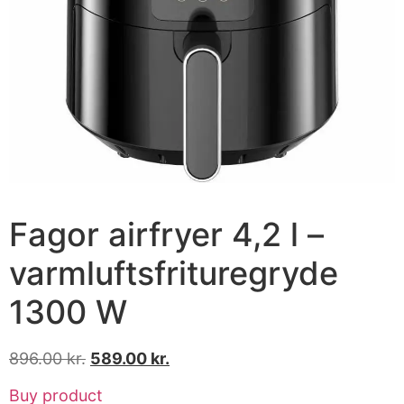
Fagor airfryer 4,2 l –
varmluftsfrituregryde
1300 W
896.00
kr.
589.00
kr.
Buy product