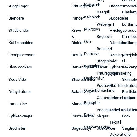
Køleskab
Æggekoger
Frituregryder
Stegetermomet
Gasgrill
Glaslam
Køleskab
Blendere
Pander
Æggedeler
Webergrill
Loftlam
Mikroovn
Stavblender
Knive
Hvidløgspresse
&
Røgeovn
Dæmpba
Ovn
Kaffemaskine
Blokke
Dåseåbner
Loftlam
Rotisseri
Pizzaovn
Foodprocessor
Bestik
Dørslag
Arbejdsl
Stegeplader
til
Kogeplade
Slow cookers
Serveringsredskaber
Køkken
Køkken
Frituregryder
Organisering
Gaskomfur
Sous Vide
Skærebrætter
Skinneb
Pizzaovn
Skuffeindsatse
Opvaskemaskine
Dehydratorer
Salatslynger
Rustikk
Gasbrænder
Hyldeindsatser
Lamper
Emhætte
Ismaskine
Mandolinjern
Paellapande
Tallerkenholder
Industrie
Fryser
Køkkenvægte
Pastaværktøj
på gas
Look
Tekstil
Vaskemaskine
Brødrister
Bageudstyr
Udekøkken
Væglam
Dekorationer