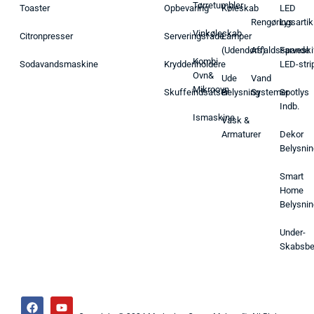
Tørretumbler
Toaster
Opbevaring
Køleskab
LED
Rengøringsartik
Lys
Vinkøleskab
Citronpresser
Serveringsfade
Lamper
(Udendørs)
Affaldsspande
Farveski
Kombi
Sodavandsmaskine
Krydderiholdere
LED-stri
Ovn&
Ude
Vand
Mikroovn
Skuffeindsatser
Belysning
Systemer
Spotlys
Indb.
Ismaskine
Vask &
Armaturer
Dekor
Belysnin
Smart
Home
Belysnin
Under-
Skabsbe