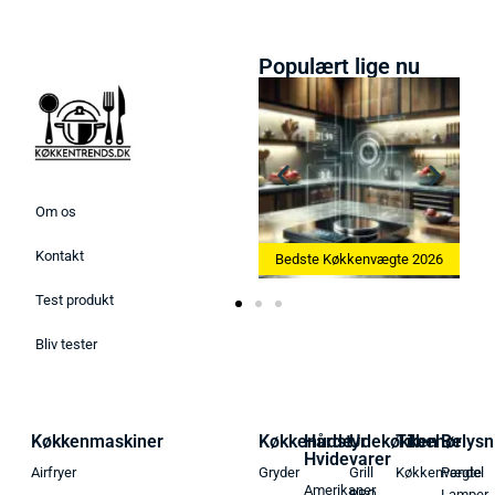
Populært lige nu
Om os
Kontakt
Bedste Ismaskine 2026
Bedste Køkkenvægte 2026
Test produkt
Bliv tester
Køkkenmaskiner
Køkkenudstyr
Hårde
Udekøkken
Tilbehør
Belysn
Hvidevarer
Airfryer
Gryder
Grill
Køkkenvægte
Pendel
Amerikaner
BBQ
Lamper