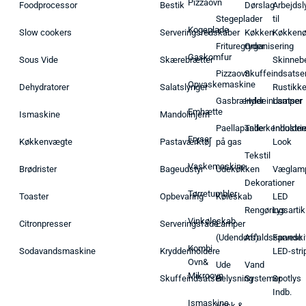
Pizzaovn
Foodprocessor
Bestik
Dørslag
Arbejdsl
Stegeplader
til
Kogeplade
Slow cookers
Serveringsredskaber
Køkken
Køkken
Frituregryder
Organisering
Gaskomfur
Sous Vide
Skærebrætter
Skinneb
Pizzaovn
Skuffeindsatse
Opvaskemaskine
Dehydratorer
Salatslynger
Rustikk
Gasbrænder
Hyldeindsatser
Lamper
Emhætte
Ismaskine
Mandolinjern
Paellapande
Tallerkenholder
Industrie
Fryser
Køkkenvægte
Pastaværktøj
på gas
Look
Tekstil
Vaskemaskine
Brødrister
Bageudstyr
Udekøkken
Væglam
Dekorationer
Tørretumbler
Toaster
Opbevaring
Køleskab
LED
Rengøringsartik
Lys
Vinkøleskab
Citronpresser
Serveringsfade
Lamper
(Udendørs)
Affaldsspande
Farveski
Kombi
Sodavandsmaskine
Krydderiholdere
LED-stri
Ovn&
Ude
Vand
Mikroovn
Skuffeindsatser
Belysning
Systemer
Spotlys
Indb.
Ismaskine
Vask &