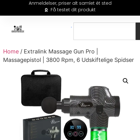
Anmeldelser, priser alt samlet ét sted
Få testet dit produkt
Home
/ Extralink Massage Gun Pro |
Massagepistol | 3800 Rpm, 6 Udskiftelige Spidser