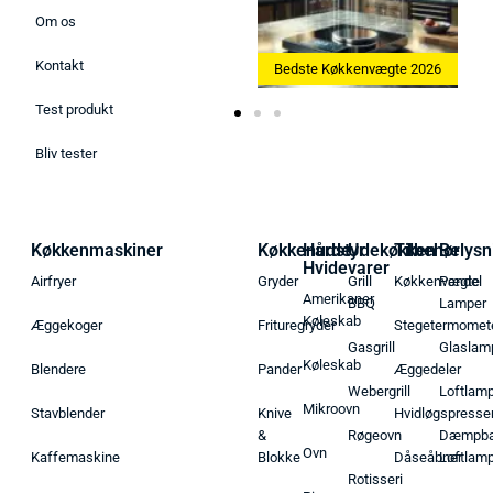
Om os
Kontakt
Bedste Ismaskine 2026
Bedste Køkkenvægte 2026
Test produkt
Bliv tester
Køkkenmaskiner
Køkkenudstyr
Hårde
Udekøkken
Tilbehør
Belysn
Hvidevarer
Airfryer
Gryder
Grill
Køkkenvægte
Pendel
Amerikaner
BBQ
Lamper
Køleskab
Æggekoger
Frituregryder
Stegetermomet
Gasgrill
Glaslam
Køleskab
Blendere
Pander
Æggedeler
Webergrill
Loftlam
Mikroovn
Stavblender
Knive
Hvidløgspresse
&
Røgeovn
Dæmpba
Ovn
Kaffemaskine
Blokke
Dåseåbner
Loftlam
Rotisseri