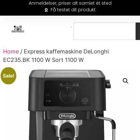
Anmeldelser, priser alt samlet ét sted
Få testet dit produkt
Home
/ Express kaffemaskine DeLonghi
EC235.BK 1100 W Sort 1100 W
Sale!