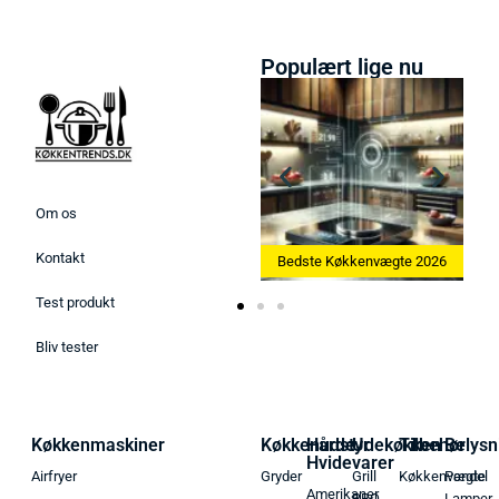
Populært lige nu
Om os
Kontakt
Bedste Ismaskine 2026
Bedste Køkkenvægte 2026
Test produkt
Bliv tester
Køkkenmaskiner
Køkkenudstyr
Hårde
Udekøkken
Tilbehør
Belysn
Hvidevarer
Airfryer
Gryder
Grill
Køkkenvægte
Pendel
Amerikaner
BBQ
Lamper