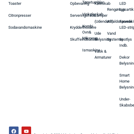
Tørretumbler
Toaster
Opbevaring
Køleskab
LED
Rengøringsartik
Lys
Vinkøleskab
Citronpresser
Serveringsfade
Lamper
(Udendørs)
Affaldsspande
Farveski
Kombi
Sodavandsmaskine
Krydderiholdere
LED-stri
Ovn&
Ude
Vand
Mikroovn
Skuffeindsatser
Belysning
Systemer
Spotlys
Indb.
Ismaskine
Vask &
Armaturer
Dekor
Belysnin
Smart
Home
Belysnin
Under-
Skabsbe