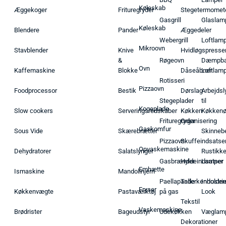
Køleskab
Æggekoger
Frituregryder
Stegetermomet
Gasgrill
Glaslam
Køleskab
Blendere
Pander
Æggedeler
Webergrill
Loftlam
Mikroovn
Stavblender
Knive
Hvidløgspresse
&
Røgeovn
Dæmpba
Ovn
Kaffemaskine
Blokke
Dåseåbner
Loftlam
Rotisseri
Pizzaovn
Foodprocessor
Bestik
Dørslag
Arbejdsl
Stegeplader
til
Kogeplade
Slow cookers
Serveringsredskaber
Køkken
Køkken
Frituregryder
Organisering
Gaskomfur
Sous Vide
Skærebrætter
Skinneb
Pizzaovn
Skuffeindsatse
Opvaskemaskine
Dehydratorer
Salatslynger
Rustikk
Gasbrænder
Hyldeindsatser
Lamper
Emhætte
Ismaskine
Mandolinjern
Paellapande
Tallerkenholder
Industrie
Fryser
Køkkenvægte
Pastaværktøj
på gas
Look
Tekstil
Vaskemaskine
Brødrister
Bageudstyr
Udekøkken
Væglam
Dekorationer