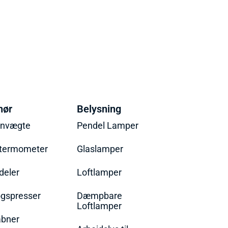
hør
Belysning
envægte
Pendel Lamper
termometer
Glaslamper
eler
Loftlamper
øgspresser
Dæmpbare
Loftlamper
bner