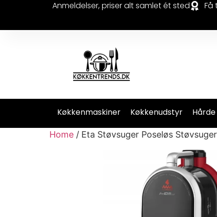
Anmeldelser, priser alt samlet ét sted
Få 
Køkkenmaskiner
Køkkenudstyr
Hårde
Home
/ Eta Støvsuger Poseløs Støvsuge