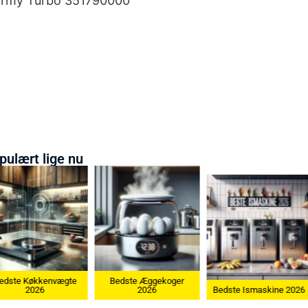
tormy Turbo 351790000
pulært lige nu
edste Køkkenvægte
Bedste Æggekoger
2026
2026
Bedste Ismaskine 2026