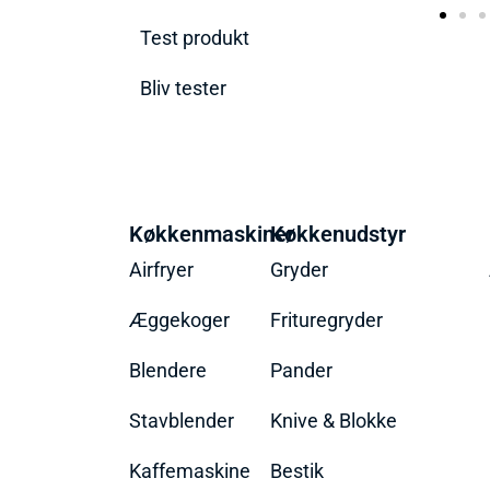
Test produkt
Bliv tester
Køkkenmaskiner
Køkkenudstyr
Airfryer
Gryder
Æggekoger
Frituregryder
Blendere
Pander
Stavblender
Knive & Blokke
Kaffemaskine
Bestik