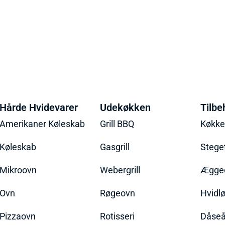
Hårde Hvidevarer
Udekøkken
Tilbe
Amerikaner Køleskab
Grill BBQ
Køkk
Køleskab
Gasgrill
Stege
Mikroovn
Webergrill
Ægged
Ovn
Røgeovn
Hvidl
Pizzaovn
Rotisseri
Dåseå