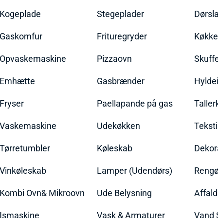
Kogeplade
Stegeplader
Dørsl
Gaskomfur
Frituregryder
Køkke
Opvaskemaskine
Pizzaovn
Skuff
Emhætte
Gasbrænder
Hylde
Fryser
Paellapande på gas
Talle
Vaskemaskine
Udekøkken
Teksti
Tørretumbler
Køleskab
Dekor
Vinkøleskab
Lamper (Udendørs)
Rengør
Kombi Ovn& Mikroovn
Ude Belysning
Affal
Ismaskine
Vask & Armaturer
Vand 