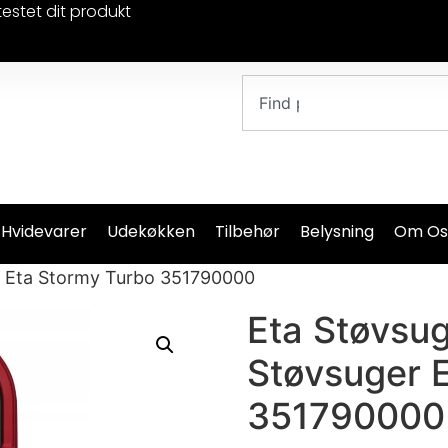
testet dit produkt
 Hvidevarer
Udekøkken
Tilbehør
Belysning
Om Os
r Eta Stormy Turbo 351790000
Eta Støvsu
Støvsuger 
351790000