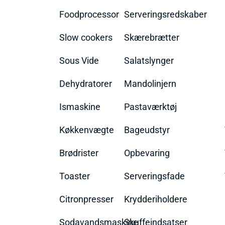
Foodprocessor
Serveringsredskaber
Slow cookers
Skærebrætter
Sous Vide
Salatslynger
Dehydratorer
Mandolinjern
Ismaskine
Pastaværktøj
Køkkenvægte
Bageudstyr
Brødrister
Opbevaring
Toaster
Serveringsfade
Citronpresser
Krydderiholdere
Sodavandsmaskine
Skuffeindsatser