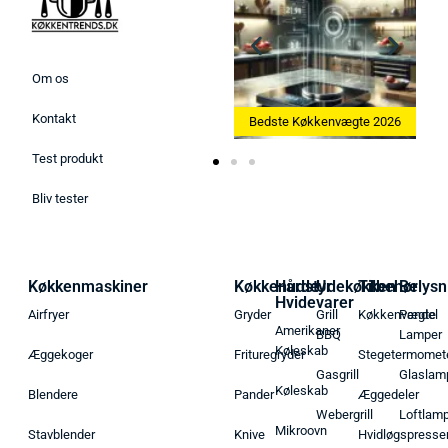
Om os
Kontakt
Bedste Ismaskine 2026
Bedste Køkkenvægte 2026
Test produkt
Bliv tester
Køkkenmaskiner
Køkkenudstyr
Hårde
Udekøkken
Tilbehør
Belysn
Hvidevarer
Airfryer
Gryder
Grill
Køkkenvægte
Pendel
Amerikaner
BBQ
Lamper
Køleskab
Æggekoger
Frituregryder
Stegetermomet
Gasgrill
Glaslam
Køleskab
Blendere
Pander
Æggedeler
Webergrill
Loftlam
Mikroovn
Stavblender
Knive
Hvidløgspresse