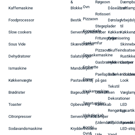
&
Røgeovn
Dæmpba
Ovn
Kaffemaskine
Blokke
Dåseåbner
Loftlam
Rotisseri
Pizzaovn
Foodprocessor
Bestik
Dørslag
Arbejdsl
Stegeplader
til
Kogeplade
Slow cookers
Serveringsredskaber
Køkken
Køkken
Frituregryder
Organisering
Gaskomfur
Sous Vide
Skærebrætter
Skinneb
Pizzaovn
Skuffeindsatse
Opvaskemaskine
Dehydratorer
Salatslynger
Rustikk
Gasbrænder
Hyldeindsatser
Lamper
Emhætte
Ismaskine
Mandolinjern
Paellapande
Tallerkenholder
Industrie
Fryser
Køkkenvægte
Pastaværktøj
på gas
Look
Tekstil
Vaskemaskine
Brødrister
Bageudstyr
Udekøkken
Væglam
Dekorationer
Tørretumbler
Toaster
Opbevaring
Køleskab
LED
Rengøringsartik
Lys
Vinkøleskab
Citronpresser
Serveringsfade
Lamper
(Udendørs)
Affaldsspande
Farveski
Kombi
Sodavandsmaskine
Krydderiholdere
LED-stri
Ovn&
Ude
Vand