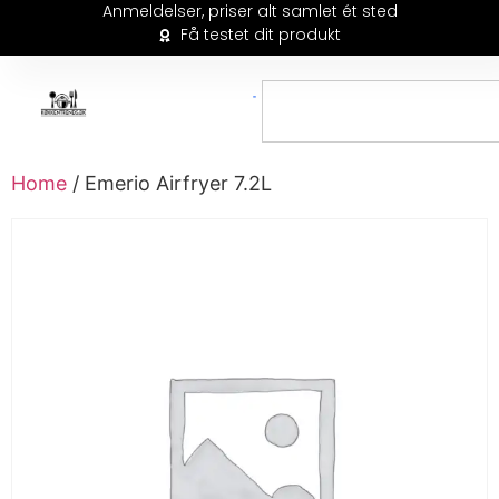
Anmeldelser, priser alt samlet ét sted
Få testet dit produkt
Home
/ Emerio Airfryer 7.2L