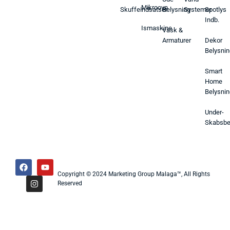
Mikroovn
Skuffeindsatser
Belysning
Systemer
Spotlys
Indb.
Ismaskine
Vask &
Armaturer
Dekor
Belysnin
Smart
Home
Belysnin
Under-
Skabsbe
Copyright © 2024 Marketing Group Malaga™, All Rights
Reserved