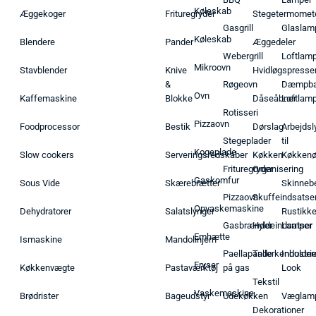
Køleskab
Æggekoger
Frituregryder
Stegetermomet
Gasgrill
Glaslam
Køleskab
Blendere
Pander
Æggedeler
Webergrill
Loftlam
Mikroovn
Stavblender
Knive
Hvidløgspresse
&
Røgeovn
Dæmpba
Ovn
Kaffemaskine
Blokke
Dåseåbner
Loftlam
Rotisseri
Pizzaovn
Foodprocessor
Bestik
Dørslag
Arbejdsl
Stegeplader
til
Kogeplade
Slow cookers
Serveringsredskaber
Køkken
Køkken
Frituregryder
Organisering
Gaskomfur
Sous Vide
Skærebrætter
Skinneb
Pizzaovn
Skuffeindsatse
Opvaskemaskine
Dehydratorer
Salatslynger
Rustikk
Gasbrænder
Hyldeindsatser
Lamper
Emhætte
Ismaskine
Mandolinjern
Paellapande
Tallerkenholder
Industrie
Fryser
Køkkenvægte
Pastaværktøj
på gas
Look
Tekstil
Vaskemaskine
Brødrister
Bageudstyr
Udekøkken
Væglam
Dekorationer