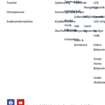
Tørretumbler
Toaster
Opbevaring
Køleskab
LED
Rengøringsartik
Lys
Vinkøleskab
Citronpresser
Serveringsfade
Lamper
(Udendørs)
Affaldsspande
Farveski
Kombi
Sodavandsmaskine
Krydderiholdere
LED-stri
Ovn&
Ude
Vand
Mikroovn
Skuffeindsatser
Belysning
Systemer
Spotlys
Indb.
Ismaskine
Vask &
Armaturer
Dekor
Belysnin
Smart
Home
Belysnin
Under-
Skabsbe