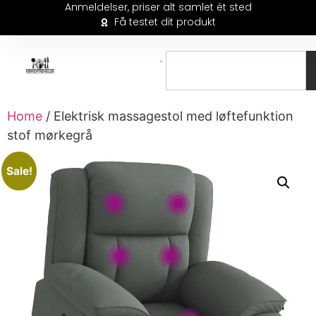
Anmeldelser, priser alt samlet ét sted
Få testet dit produkt
Home
/ Elektrisk massagestol med løftefunktion
stof mørkegrå
Sale!