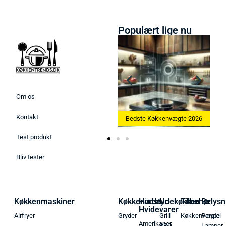
Populært lige nu
Om os
Kontakt
Bedste Ismaskine 2026
Bedste Køkkenvægte 2026
Test produkt
Bliv tester
Køkkenmaskiner
Køkkenudstyr
Hårde
Udekøkken
Tilbehør
Belysn
Hvidevarer
Airfryer
Gryder
Grill
Køkkenvægte
Pendel
Amerikaner
BBQ
Lamper