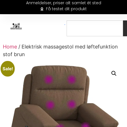
Anmeldelser, priser alt samlet ét sted
Få testet dit produkt
Home
/ Elektrisk massagestol med løftefunktion
stof brun
Sale!