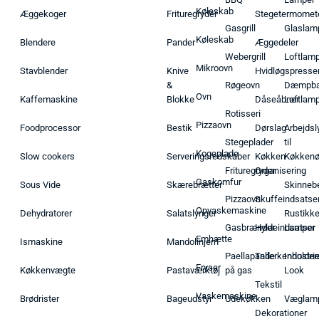
Køleskab
Æggekoger
Frituregryder
Stegetermomet
Gasgrill
Glaslam
Køleskab
Blendere
Pander
Æggedeler
Webergrill
Loftlam
Mikroovn
Stavblender
Knive
Hvidløgspresse
&
Røgeovn
Dæmpba
Ovn
Kaffemaskine
Blokke
Dåseåbner
Loftlam
Rotisseri
Pizzaovn
Foodprocessor
Bestik
Dørslag
Arbejdsl
Stegeplader
til
Kogeplade
Slow cookers
Serveringsredskaber
Køkken
Køkken
Frituregryder
Organisering
Gaskomfur
Sous Vide
Skærebrætter
Skinneb
Pizzaovn
Skuffeindsatse
Opvaskemaskine
Dehydratorer
Salatslynger
Rustikk
Gasbrænder
Hyldeindsatser
Lamper
Emhætte
Ismaskine
Mandolinjern
Paellapande
Tallerkenholder
Industrie
Fryser
Køkkenvægte
Pastaværktøj
på gas
Look
Tekstil
Vaskemaskine
Brødrister
Bageudstyr
Udekøkken
Væglam
Dekorationer