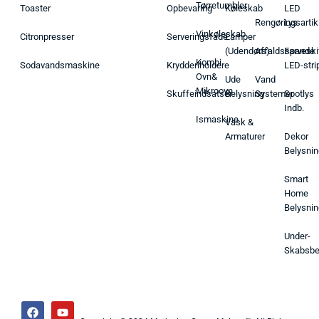
Tørretumbler
Toaster
Opbevaring
Køleskab
LED
Rengøringsartik
Lys
Vinkøleskab
Citronpresser
Serveringsfade
Lamper
(Udendørs)
Affaldsspande
Farveski
Kombi
Sodavandsmaskine
Krydderiholdere
LED-stri
Ovn&
Ude
Vand
Mikroovn
Skuffeindsatser
Belysning
Systemer
Spotlys
Indb.
Ismaskine
Vask &
Armaturer
Dekor
Belysnin
Smart
Home
Belysnin
Under-
Skabsbe