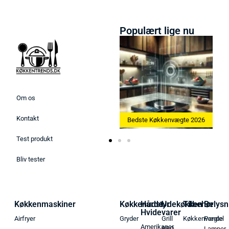
Populært lige nu
Om os
Kontakt
Bedste Ismaskine 2026
Bedste Køkkenvægte 2026
Test produkt
Bliv tester
Køkkenmaskiner
Køkkenudstyr
Hårde
Udekøkken
Tilbehør
Belysn
Hvidevarer
Airfryer
Gryder
Grill
Køkkenvægte
Pendel
Amerikaner
BBQ
Lamper