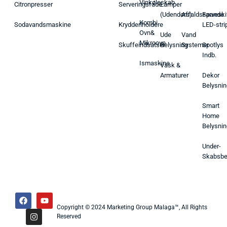
Vinkøleskab
Citronpresser
Serveringsfade
Lamper
(Udendørs)
Affaldsspande
Farveski
Kombi
Sodavandsmaskine
Krydderiholdere
LED-stri
Ovn&
Ude
Vand
Mikroovn
Skuffeindsatser
Belysning
Systemer
Spotlys
Indb.
Ismaskine
Vask &
Armaturer
Dekor
Belysnin
Smart
Home
Belysnin
Under-
Skabsbe
Copyright © 2024 Marketing Group Malaga™, All Rights
Reserved