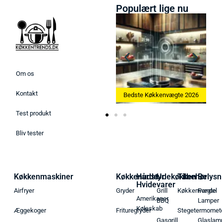
Populært lige nu
Om os
Kontakt
Bedste Ismaskine 2026
Bedste Køkkenvægte 2026
Test produkt
Bliv tester
Køkkenmaskiner
Køkkenudstyr
Hårde
Udekøkken
Tilbehør
Belysn
Hvidevarer
Airfryer
Gryder
Grill
Køkkenvægte
Pendel
Amerikaner
BBQ
Lamper
Køleskab
Æggekoger
Frituregryder
Stegetermomet
Gasgrill
Glaslam