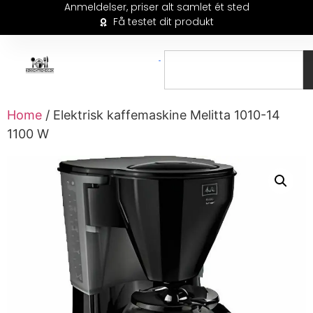
Anmeldelser, priser alt samlet ét sted
Få testet dit produkt
Home
/ Elektrisk kaffemaskine Melitta 1010-14
1100 W