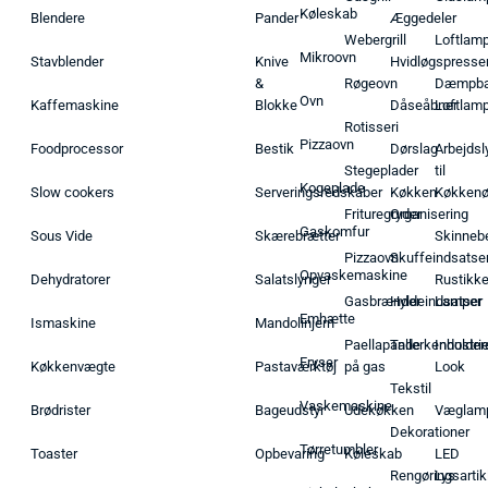
Køleskab
Blendere
Pander
Æggedeler
Webergrill
Loftlam
Mikroovn
Stavblender
Knive
Hvidløgspresse
&
Røgeovn
Dæmpba
Ovn
Kaffemaskine
Blokke
Dåseåbner
Loftlam
Rotisseri
Pizzaovn
Foodprocessor
Bestik
Dørslag
Arbejdsl
Stegeplader
til
Kogeplade
Slow cookers
Serveringsredskaber
Køkken
Køkken
Frituregryder
Organisering
Gaskomfur
Sous Vide
Skærebrætter
Skinneb
Pizzaovn
Skuffeindsatse
Opvaskemaskine
Dehydratorer
Salatslynger
Rustikk
Gasbrænder
Hyldeindsatser
Lamper
Emhætte
Ismaskine
Mandolinjern
Paellapande
Tallerkenholder
Industrie
Fryser
Køkkenvægte
Pastaværktøj
på gas
Look
Tekstil
Vaskemaskine
Brødrister
Bageudstyr
Udekøkken
Væglam
Dekorationer
Tørretumbler
Toaster
Opbevaring
Køleskab
LED
Rengøringsartik
Lys