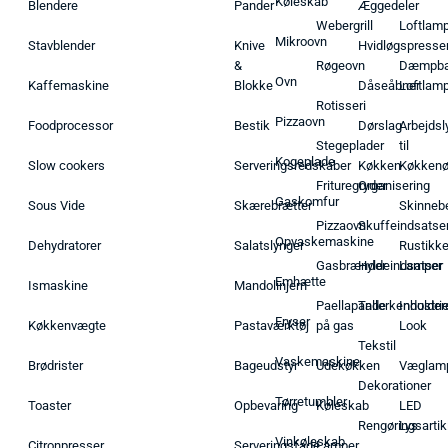
Køleskab
Blendere
Pander
Æggedeler
Webergrill
Loftlam
Mikroovn
Stavblender
Knive
Hvidløgspresse
&
Røgeovn
Dæmpba
Ovn
Kaffemaskine
Blokke
Dåseåbner
Loftlam
Rotisseri
Pizzaovn
Foodprocessor
Bestik
Dørslag
Arbejdsl
Stegeplader
til
Kogeplade
Slow cookers
Serveringsredskaber
Køkken
Køkken
Frituregryder
Organisering
Gaskomfur
Sous Vide
Skærebrætter
Skinneb
Pizzaovn
Skuffeindsatse
Opvaskemaskine
Dehydratorer
Salatslynger
Rustikk
Gasbrænder
Hyldeindsatser
Lamper
Emhætte
Ismaskine
Mandolinjern
Paellapande
Tallerkenholder
Industrie
Fryser
Køkkenvægte
Pastaværktøj
på gas
Look
Tekstil
Vaskemaskine
Brødrister
Bageudstyr
Udekøkken
Væglam
Dekorationer
Tørretumbler
Toaster
Opbevaring
Køleskab
LED
Rengøringsartik
Lys
Vinkøleskab
Citronpresser
Serveringsfade
Lamper