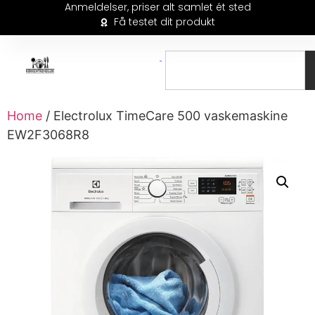
Anmeldelser, priser alt samlet ét sted
Få testet dit produkt
Home
/ Electrolux TimeCare 500 vaskemaskine
EW2F3068R8