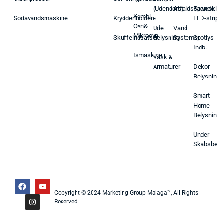
(Udendørs)
Affaldsspande
Farveski
Kombi
Sodavandsmaskine
Krydderiholdere
LED-stri
Ovn&
Ude
Vand
Mikroovn
Skuffeindsatser
Belysning
Systemer
Spotlys
Indb.
Ismaskine
Vask &
Armaturer
Dekor
Belysnin
Smart
Home
Belysnin
Under-
Skabsbe
Copyright © 2024 Marketing Group Malaga™, All Rights
Reserved