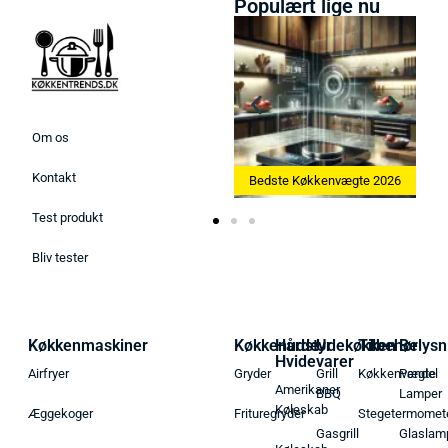
Populært lige nu
Om os
Kontakt
Bedste Ismaskine 2026
Bedste Køkkenvægte 2026
Test produkt
Bliv tester
Køkkenmaskiner
Køkkenudstyr
Hårde
Udekøkken
Tilbehør
Belysn
Hvidevarer
Airfryer
Gryder
Grill
Køkkenvægte
Pendel
Amerikaner
BBQ
Lamper
Køleskab
Æggekoger
Frituregryder
Stegetermomet
Gasgrill
Glaslam