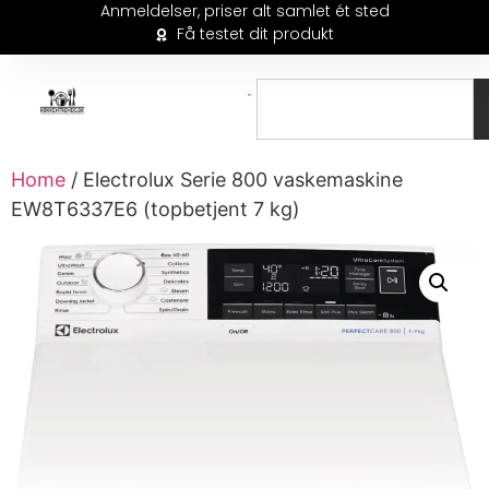
Anmeldelser, priser alt samlet ét sted
Få testet dit produkt
Home
/ Electrolux Serie 800 vaskemaskine
EW8T6337E6 (topbetjent 7 kg)