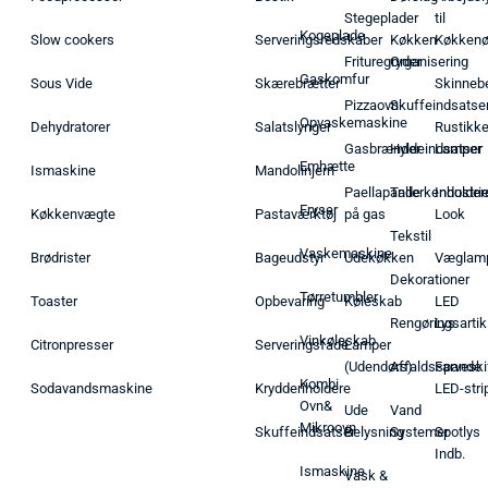
Stegeplader
til
Kogeplade
Slow cookers
Serveringsredskaber
Køkken
Køkken
Frituregryder
Organisering
Gaskomfur
Sous Vide
Skærebrætter
Skinneb
Pizzaovn
Skuffeindsatse
Opvaskemaskine
Dehydratorer
Salatslynger
Rustikk
Gasbrænder
Hyldeindsatser
Lamper
Emhætte
Ismaskine
Mandolinjern
Paellapande
Tallerkenholder
Industrie
Fryser
Køkkenvægte
Pastaværktøj
på gas
Look
Tekstil
Vaskemaskine
Brødrister
Bageudstyr
Udekøkken
Væglam
Dekorationer
Tørretumbler
Toaster
Opbevaring
Køleskab
LED
Rengøringsartik
Lys
Vinkøleskab
Citronpresser
Serveringsfade
Lamper
(Udendørs)
Affaldsspande
Farveski
Kombi
Sodavandsmaskine
Krydderiholdere
LED-stri
Ovn&
Ude
Vand
Mikroovn
Skuffeindsatser
Belysning
Systemer
Spotlys
Indb.
Ismaskine
Vask &