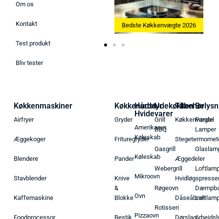
Om os
Kontakt
Bedste Ismaskine 2026
Bedste Køkkenvægte 2026
Test produkt
Bliv tester
Køkkenmaskiner
Køkkenudstyr
Hårde
Udekøkken
Tilbehør
Belysn
Hvidevarer
Airfryer
Gryder
Grill
Køkkenvægte
Pendel
Amerikaner
BBQ
Lamper
Køleskab
Æggekoger
Frituregryder
Stegetermomet
Gasgrill
Glaslam
Køleskab
Blendere
Pander
Æggedeler
Webergrill
Loftlam
Mikroovn
Stavblender
Knive
Hvidløgspresse
&
Røgeovn
Dæmpba
Ovn
Kaffemaskine
Blokke
Dåseåbner
Loftlam
Rotisseri
Pizzaovn
Foodprocessor
Bestik
Dørslag
Arbejdsl