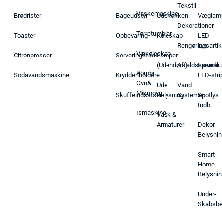
Tekstil
Vaskemaskine
Brødrister
Bageudstyr
Udekøkken
Væglam
Dekorationer
Tørretumbler
Toaster
Opbevaring
Køleskab
LED
Rengøringsartik
Lys
Vinkøleskab
Citronpresser
Serveringsfade
Lamper
(Udendørs)
Affaldsspande
Farveski
Kombi
Sodavandsmaskine
Krydderiholdere
LED-stri
Ovn&
Ude
Vand
Mikroovn
Skuffeindsatser
Belysning
Systemer
Spotlys
Indb.
Ismaskine
Vask &
Armaturer
Dekor
Belysnin
Smart
Home
Belysnin
Under-
Skabsbe