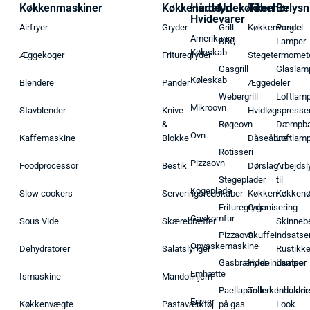
Køkkenmaskiner
Køkkenudstyr
Hårde
Udekøkken
Tilbehør
Belysn
Hvidevarer
Airfryer
Gryder
Grill
Køkkenvægte
Pendel
Amerikaner
BBQ
Lamper
Køleskab
Æggekoger
Frituregryder
Stegetermomet
Gasgrill
Glaslam
Køleskab
Blendere
Pander
Æggedeler
Webergrill
Loftlam
Mikroovn
Stavblender
Knive
Hvidløgspresse
&
Røgeovn
Dæmpba
Ovn
Kaffemaskine
Blokke
Dåseåbner
Loftlam
Rotisseri
Pizzaovn
Foodprocessor
Bestik
Dørslag
Arbejdsl
Stegeplader
til
Kogeplade
Slow cookers
Serveringsredskaber
Køkken
Køkken
Frituregryder
Organisering
Gaskomfur
Sous Vide
Skærebrætter
Skinneb
Pizzaovn
Skuffeindsatse
Opvaskemaskine
Dehydratorer
Salatslynger
Rustikk
Gasbrænder
Hyldeindsatser
Lamper
Emhætte
Ismaskine
Mandolinjern
Paellapande
Tallerkenholder
Industrie
Fryser
Køkkenvægte
Pastaværktøj
på gas
Look