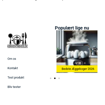
Populært lige nu
Om os
Kontakt
26
Bedste Køkkenvægte 2026
Bedste Æggekoger 2026
Test produkt
Bliv tester