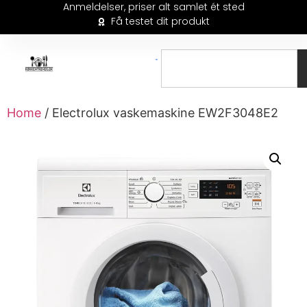
Anmeldelser, priser alt samlet ét sted
Få testet dit produkt
Home
/ Electrolux vaskemaskine EW2F3048E2