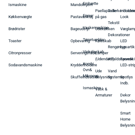
Emhætte
Ismaskine
Mandolinjern
Paellapande
Tallerkenholder
Industrie
Fryser
Køkkenvægte
Pastaværktøj
på gas
Look
Tekstil
Vaskemaskine
Brødrister
Bageudstyr
Udekøkken
Væglam
Dekorationer
Tørretumbler
Toaster
Opbevaring
Køleskab
LED
Rengøringsartik
Lys
Vinkøleskab
Citronpresser
Serveringsfade
Lamper
(Udendørs)
Affaldsspande
Farveski
Kombi
Sodavandsmaskine
Krydderiholdere
LED-stri
Ovn&
Ude
Vand
Mikroovn
Skuffeindsatser
Belysning
Systemer
Spotlys
Indb.
Ismaskine
Vask &
Armaturer
Dekor
Belysnin
Smart
Home
Belysnin