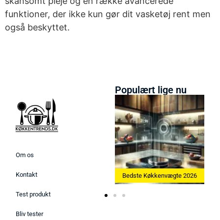
skånsomt pleje og en række avancerede
funktioner, der ikke kun gør dit vasketøj rent men
også beskyttet.
Populært lige nu
Om os
Kontakt
Bedste Ismaskine 2026
Bedste Køkkenvægte 2026
Test produkt
Bliv tester