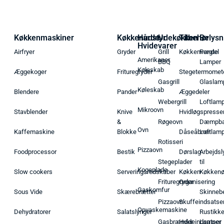
Køkkenmaskiner
Køkkenudstyr
Hårde
Udekøkken
Tilbehør
Belysn
Hvidevarer
Airfryer
Gryder
Grill
Køkkenvægte
Pendel
Amerikaner
BBQ
Lamper
Køleskab
Æggekoger
Frituregryder
Stegetermomet
Gasgrill
Glaslam
Køleskab
Blendere
Pander
Æggedeler
Webergrill
Loftlam
Mikroovn
Stavblender
Knive
Hvidløgspresse
&
Røgeovn
Dæmpba
Ovn
Kaffemaskine
Blokke
Dåseåbner
Loftlam
Rotisseri
Pizzaovn
Foodprocessor
Bestik
Dørslag
Arbejdsl
Stegeplader
til
Kogeplade
Slow cookers
Serveringsredskaber
Køkken
Køkken
Frituregryder
Organisering
Gaskomfur
Sous Vide
Skærebrætter
Skinneb
Pizzaovn
Skuffeindsatse
Opvaskemaskine
Dehydratorer
Salatslynger
Rustikk
Gasbrænder
Hyldeindsatser
Lamper