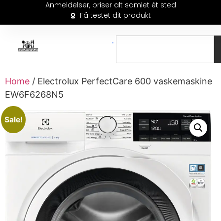
Anmeldelser, priser alt samlet ét sted
Få testet dit produkt
Home
/ Electrolux PerfectCare 600 vaskemaskine
EW6F6268N5
Sale!