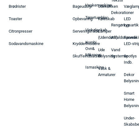
Tekstil
Vaskemaskine
Brødrister
Bageudstyr
Udekøkken
Væglam
Dekorationer
Tørretumbler
Toaster
Opbevaring
Køleskab
LED
Rengøringsartik
Lys
Vinkøleskab
Citronpresser
Serveringsfade
Lamper
(Udendørs)
Affaldsspande
Farveski
Kombi
Sodavandsmaskine
Krydderiholdere
LED-stri
Ovn&
Ude
Vand
Mikroovn
Skuffeindsatser
Belysning
Systemer
Spotlys
Indb.
Ismaskine
Vask &
Armaturer
Dekor
Belysnin
Smart
Home
Belysnin
Under-
Skabsbe