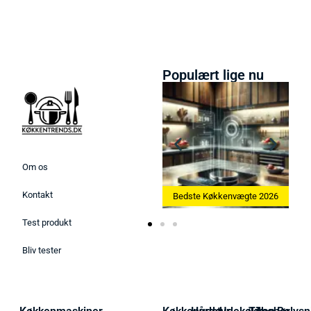
Populært lige nu
Om os
Kontakt
smaskine 2026
Bedste Køkkenvægte 2026
Bedste Æggekoger 2
Test produkt
Bliv tester