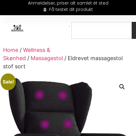
Anmeldelser, priser alt samlet ét sted
Få testet dit produkt
Home
/
Wellness &
Skønhed
/
Massagestol
/ Eldrevet massagestol
stof sort
Sale!