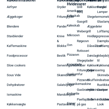
Køkkenmaskiner
Køkkenudstyr
Hårde
Udekøkken
Tilbehør
Belysn
Hvidevarer
Airfryer
Gryder
Grill
Køkkenvægte
Pendel
Amerikaner
BBQ
Lamper
Køleskab
Æggekoger
Frituregryder
Stegetermomet
Gasgrill
Glaslam
Køleskab
Blendere
Pander
Æggedeler
Webergrill
Loftlam
Mikroovn
Stavblender
Knive
Hvidløgspresse
&
Røgeovn
Dæmpba
Ovn
Kaffemaskine
Blokke
Dåseåbner
Loftlam
Rotisseri
Pizzaovn
Foodprocessor
Bestik
Dørslag
Arbejdsl
Stegeplader
til
Kogeplade
Slow cookers
Serveringsredskaber
Køkken
Køkken
Frituregryder
Organisering
Gaskomfur
Sous Vide
Skærebrætter
Skinneb
Pizzaovn
Skuffeindsatse
Opvaskemaskine
Dehydratorer
Salatslynger
Rustikk
Gasbrænder
Hyldeindsatser
Lamper
Emhætte
Ismaskine
Mandolinjern
Paellapande
Tallerkenholder
Industrie
Fryser
Køkkenvægte
Pastaværktøj
på gas
Look