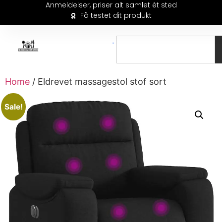
Anmeldelser, priser alt samlet ét sted
Få testet dit produkt
Home
/ Eldrevet massagestol stof sort
Sale!