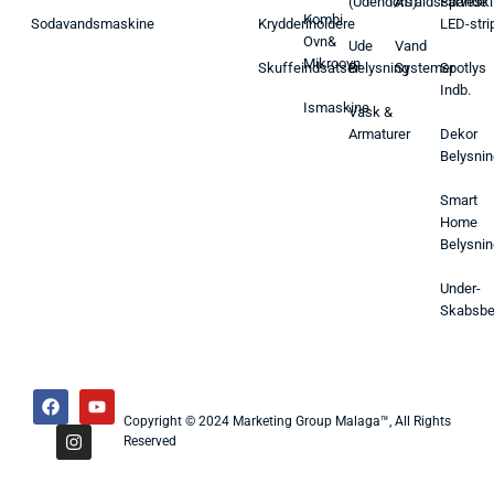
(Udendørs)
Affaldsspande
Farveski
Kombi
Sodavandsmaskine
Krydderiholdere
LED-stri
Ovn&
Ude
Vand
Mikroovn
Skuffeindsatser
Belysning
Systemer
Spotlys
Indb.
Ismaskine
Vask &
Armaturer
Dekor
Belysnin
Smart
Home
Belysnin
Under-
Skabsbe
Copyright © 2024 Marketing Group Malaga™, All Rights
Reserved