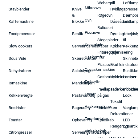
Webergrill
Loftlam
Mikroovn
Stavblender
Knive
Hvidløgspresse
&
Røgeovn
Dæmpba
Ovn
Kaffemaskine
Blokke
Dåseåbner
Loftlam
Rotisseri
Pizzaovn
Foodprocessor
Bestik
Dørslag
Arbejdsl
Stegeplader
til
Kogeplade
Slow cookers
Serveringsredskaber
Køkken
Køkken
Frituregryder
Organisering
Gaskomfur
Sous Vide
Skærebrætter
Skinneb
Pizzaovn
Skuffeindsatse
Opvaskemaskine
Dehydratorer
Salatslynger
Rustikk
Gasbrænder
Hyldeindsatser
Lamper
Emhætte
Ismaskine
Mandolinjern
Paellapande
Tallerkenholder
Industrie
Fryser
Køkkenvægte
Pastaværktøj
på gas
Look
Tekstil
Vaskemaskine
Brødrister
Bageudstyr
Udekøkken
Væglam
Dekorationer
Tørretumbler
Toaster
Opbevaring
Køleskab
LED
Rengøringsartik
Lys
Vinkøleskab
Citronpresser
Serveringsfade
Lamper