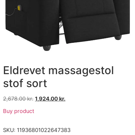
Eldrevet massagestol
stof sort
2,678.00
kr.
1,924.00
kr.
Buy product
SKU:
11936801022647383