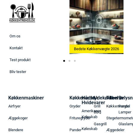
Om os
Kontakt
Bedste Ismaskine 2026
Bedste Køkkenvægte 2026
Test produkt
Bliv tester
Køkkenmaskiner
Køkkenudstyr
Hårde
Udekøkken
Tilbehør
Belysn
Hvidevarer
Airfryer
Gryder
Grill
Køkkenvægte
Pendel
Amerikaner
BBQ
Lamper
Køleskab
Æggekoger
Frituregryder
Stegetermomet
Gasgrill
Glaslam
Køleskab
Blendere
Pander
Æggedeler