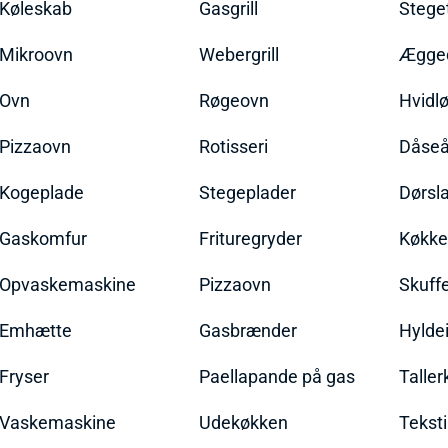
Køleskab
Gasgrill
Stege
Mikroovn
Webergrill
Ægged
Ovn
Røgeovn
Hvidl
Pizzaovn
Rotisseri
Dåseå
Kogeplade
Stegeplader
Dørsl
Gaskomfur
Frituregryder
Køkke
Opvaskemaskine
Pizzaovn
Skuff
Emhætte
Gasbrænder
Hylde
Fryser
Paellapande på gas
Talle
Vaskemaskine
Udekøkken
Teksti