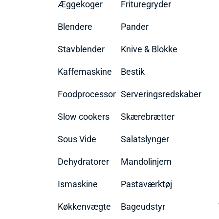
Æggekoger
Frituregryder
Blendere
Pander
Stavblender
Knive & Blokke
Kaffemaskine
Bestik
Foodprocessor
Serveringsredskaber
Slow cookers
Skærebrætter
Sous Vide
Salatslynger
Dehydratorer
Mandolinjern
Ismaskine
Pastaværktøj
Køkkenvægte
Bageudstyr