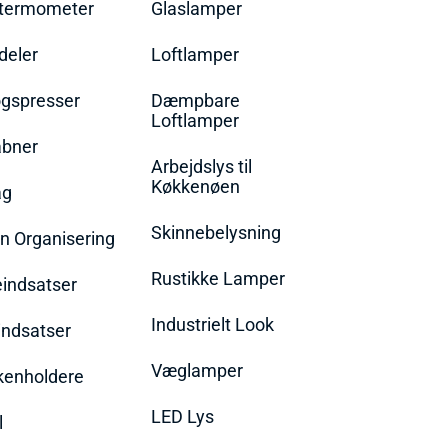
termometer
Glaslamper
eler
Loftlamper
øgspresser
Dæmpbare
Loftlamper
bner
Arbejdslys til
Køkkenøen
ag
Skinnebelysning
n Organisering
Rustikke Lamper
eindsatser
Industrielt Look
indsatser
Væglamper
rkenholdere
LED Lys
l