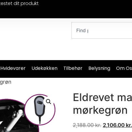
testet dit produkt
 Hvidevarer
Udekøkken
Tilbehør
Belysning
Om Os
egrøn
Eldrevet ma
mørkegrøn
2,188.00
kr.
2,106.00
kr.