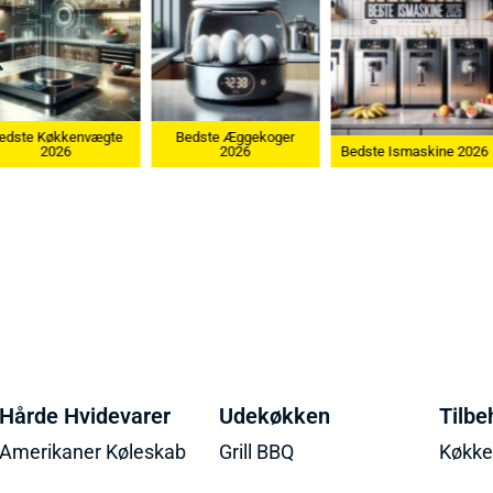
edste Køkkenvægte
Bedste Æggekoger
2026
2026
Bedste Ismaskine 2026
Hårde Hvidevarer
Udekøkken
Tilbe
Amerikaner Køleskab
Grill BBQ
Køkk