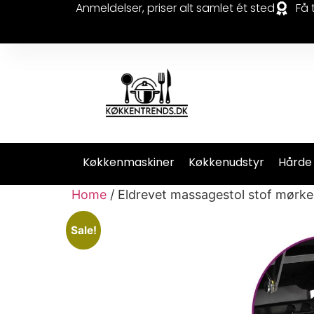
Anmeldelser, priser alt samlet ét sted
Få 
Køkkenmaskiner
Køkkenudstyr
Hårde
Home
/ Eldrevet massagestol stof mørk
Sale!