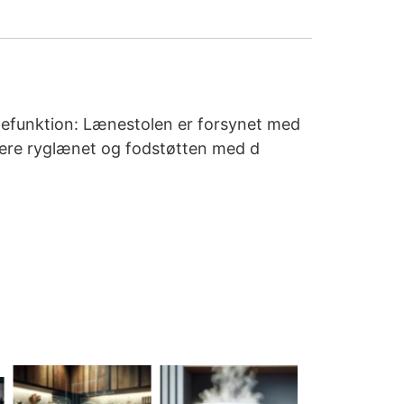
ænefunktion: Lænestolen er forsynet med
stere ryglænet og fodstøtten med d