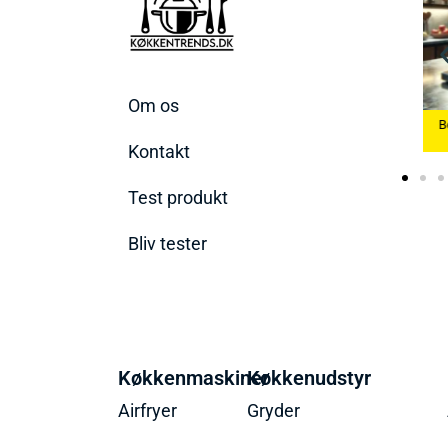
Om os
Køkkenvægte
Bedste Æggekoger
B
2026
2026
Bedste Ismaskine 2026
Kontakt
Test produkt
Bliv tester
Køkkenmaskiner
Køkkenudstyr
Airfryer
Gryder