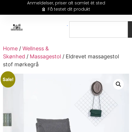
Anmeldelser, priser alt samlet ét sted
Få testet dit produkt
Home
/
Wellness &
Skønhed
/
Massagestol
/ Eldrevet massagestol
stof mørkegrå
Sale!