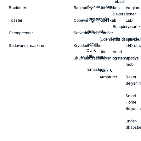
Tekstil
Vaskemaskine
Brødrister
Bageudstyr
Udekøkken
Væglam
Dekorationer
Tørretumbler
Toaster
Opbevaring
Køleskab
LED
Rengøringsartik
Lys
Vinkøleskab
Citronpresser
Serveringsfade
Lamper
(Udendørs)
Affaldsspande
Farveski
Kombi
Sodavandsmaskine
Krydderiholdere
LED-stri
Ovn&
Ude
Vand
Mikroovn
Skuffeindsatser
Belysning
Systemer
Spotlys
Indb.
Ismaskine
Vask &
Armaturer
Dekor
Belysnin
Smart
Home
Belysnin
Under-
Skabsbe