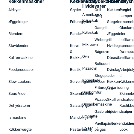
Køkkenmaskiner
Køkkenudstyr
Hårde
Udekøkken
Tilbehør
Belysn
Hvidevarer
Airfryer
Gryder
Grill
Køkkenvægte
Pendel
Amerikaner
BBQ
Lamper
Køleskab
Æggekoger
Frituregryder
Stegetermomet
Gasgrill
Glaslam
Køleskab
Blendere
Pander
Æggedeler
Webergrill
Loftlam
Mikroovn
Stavblender
Knive
Hvidløgspresse
&
Røgeovn
Dæmpba
Ovn
Kaffemaskine
Blokke
Dåseåbner
Loftlam
Rotisseri
Pizzaovn
Foodprocessor
Bestik
Dørslag
Arbejdsl
Stegeplader
til
Kogeplade
Slow cookers
Serveringsredskaber
Køkken
Køkken
Frituregryder
Organisering
Gaskomfur
Sous Vide
Skærebrætter
Skinneb
Pizzaovn
Skuffeindsatse
Opvaskemaskine
Dehydratorer
Salatslynger
Rustikk
Gasbrænder
Hyldeindsatser
Lamper
Emhætte
Ismaskine
Mandolinjern
Paellapande
Tallerkenholder
Industrie
Fryser
Køkkenvægte
Pastaværktøj
på gas
Look