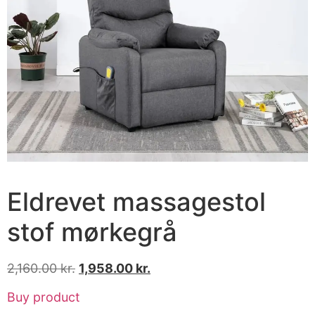
Eldrevet massagestol
stof mørkegrå
2,160.00
kr.
1,958.00
kr.
Buy product