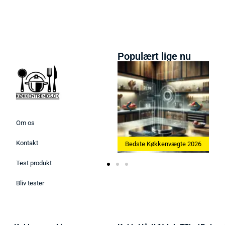
Populært lige nu
Om os
Kontakt
skine 2026
Bedste Køkkenvægte 2026
Bedste Æggekoger 2026
Test produkt
Bliv tester