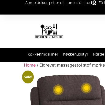
Anmeldelser, priser alt samlet ét sted
Få 
Køkkenmaskiner
Køkkenudstyr
Hårde
Home
/ Eldrevet massagestol stof mørk
Sale!