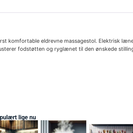
erst komfortable eldrevne massagestol. Elektrisk læn
usterer fodstøtten og ryglænet til den ønskede stilli
pulært lige nu