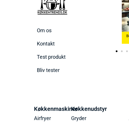
Om os
Køkkenvægte
Bedste Æggekoger
B
2026
2026
Bedste Ismaskine 2026
Kontakt
Test produkt
Bliv tester
Køkkenmaskiner
Køkkenudstyr
Airfryer
Gryder