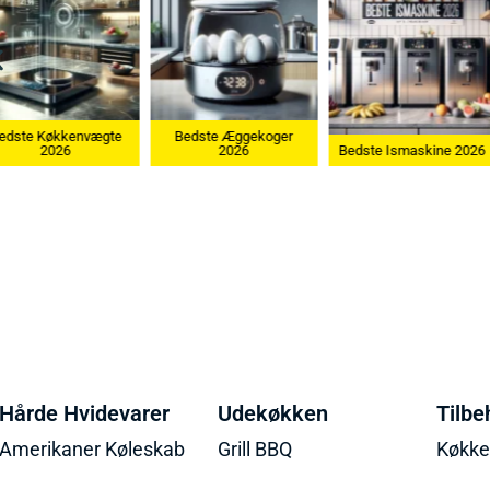
edste Køkkenvægte
Bedste Æggekoger
2026
2026
Bedste Ismaskine 2026
Hårde Hvidevarer
Udekøkken
Tilbe
Amerikaner Køleskab
Grill BBQ
Køkk