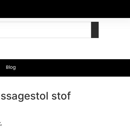
Blog
ssagestol stof
.