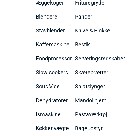
Æggekoger
Frituregryder
Blendere
Pander
Stavblender
Knive & Blokke
Kaffemaskine
Bestik
Foodprocessor
Serveringsredskaber
Slow cookers
Skærebrætter
Sous Vide
Salatslynger
Dehydratorer
Mandolinjern
Ismaskine
Pastaværktøj
Køkkenvægte
Bageudstyr