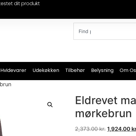
testet dit produkt
 Hvidevarer
Udekøkken
Tilbehør
Belysning
Om Os
ebrun
Eldrevet ma
mørkebrun
2,373.00
kr.
1,924.00
kr