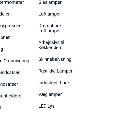
termometer
Glaslamper
eler
Loftlamper
øgspresser
Dæmpbare
Loftlamper
bner
Arbejdslys til
Køkkenøen
ag
Skinnebelysning
n Organisering
Rustikke Lamper
eindsatser
Industrielt Look
indsatser
Væglamper
rkenholdere
LED Lys
l