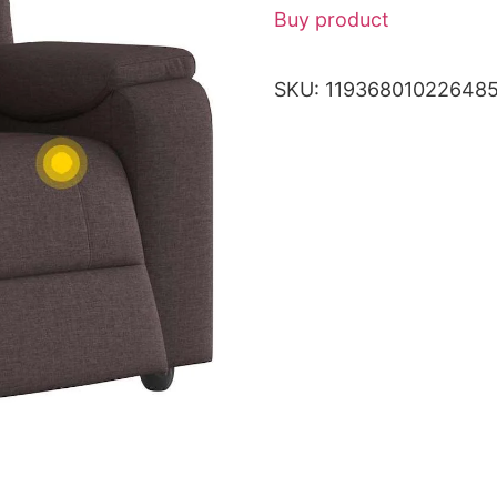
Buy product
SKU:
119368010226485