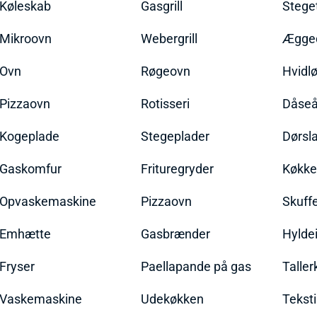
Køleskab
Gasgrill
Stege
Mikroovn
Webergrill
Ægged
Ovn
Røgeovn
Hvidl
Pizzaovn
Rotisseri
Dåseå
Kogeplade
Stegeplader
Dørsl
Gaskomfur
Frituregryder
Køkke
Opvaskemaskine
Pizzaovn
Skuff
Emhætte
Gasbrænder
Hylde
Fryser
Paellapande på gas
Talle
Vaskemaskine
Udekøkken
Teksti