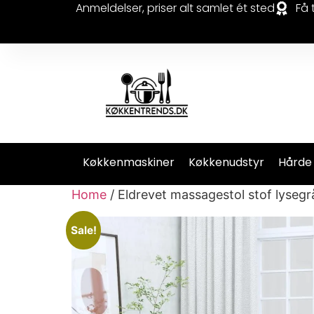
Anmeldelser, priser alt samlet ét sted
Få 
Køkkenmaskiner
Køkkenudstyr
Hårde
Home
/ Eldrevet massagestol stof lysegr
Sale!