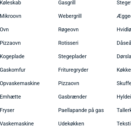
Køleskab
Gasgrill
Stege
Mikroovn
Webergrill
Ægged
Ovn
Røgeovn
Hvidl
Pizzaovn
Rotisseri
Dåseå
Kogeplade
Stegeplader
Dørsl
Gaskomfur
Frituregryder
Køkke
Opvaskemaskine
Pizzaovn
Skuff
Emhætte
Gasbrænder
Hylde
Fryser
Paellapande på gas
Talle
Vaskemaskine
Udekøkken
Teksti