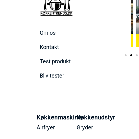
Om os
 Æggekoger
Bedste Køkkenvægte
2026
Bedste Ismaskine 2026
2026
Kontakt
Test produkt
Bliv tester
Køkkenmaskiner
Køkkenudstyr
Airfryer
Gryder