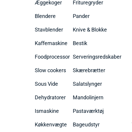
Æggekoger
Frituregryder
Blendere
Pander
Stavblender
Knive & Blokke
Kaffemaskine
Bestik
Foodprocessor
Serveringsredskaber
Slow cookers
Skærebrætter
Sous Vide
Salatslynger
Dehydratorer
Mandolinjern
Ismaskine
Pastaværktøj
Køkkenvægte
Bageudstyr