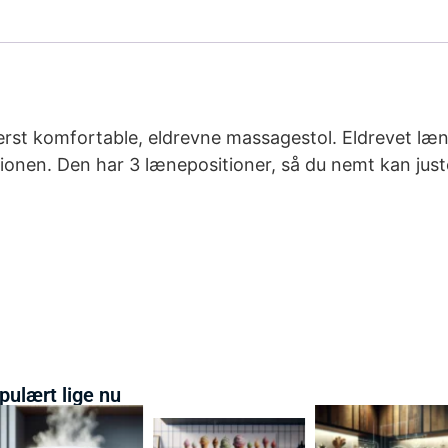
yderst komfortable, eldrevne massagestol. Eldrevet l
tionen. Den har 3 lænepositioner, så du nemt kan ju
pulært lige nu