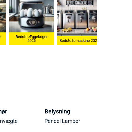
Bedste Æggekoger
2026
Bedste Ismaskine 2026
hør
Belysning
envægte
Pendel Lamper