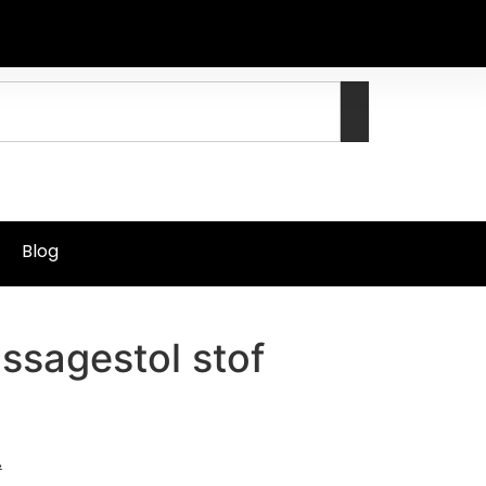
Blog
ssagestol stof
.