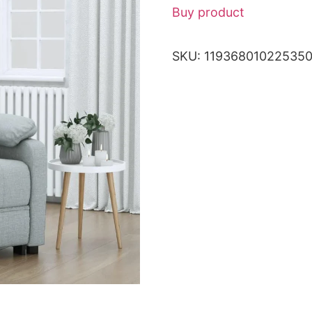
Buy product
SKU:
11936801022535