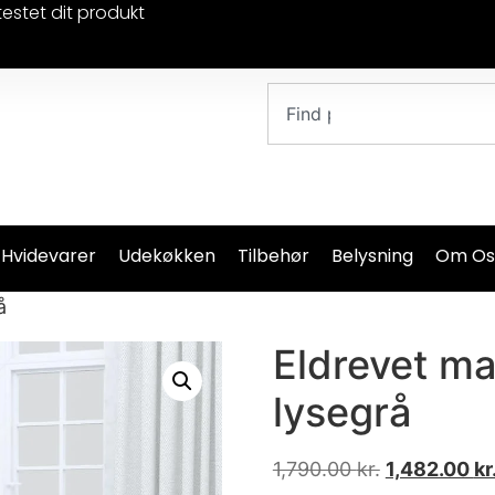
testet dit produkt
 Hvidevarer
Udekøkken
Tilbehør
Belysning
Om Os
å
Eldrevet ma
lysegrå
1,790.00
kr.
1,482.00
kr