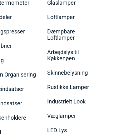
termometer
Glaslamper
eler
Loftlamper
øgspresser
Dæmpbare
Loftlamper
bner
Arbejdslys til
Køkkenøen
ag
Skinnebelysning
n Organisering
Rustikke Lamper
eindsatser
Industrielt Look
indsatser
Væglamper
rkenholdere
LED Lys
l