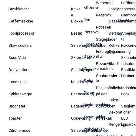
Webergrill
Loftlam
Mikroovn
Stavblender
Knive
Hvidløgspresse
&
Røgeovn
Dæmpba
Ovn
Kaffemaskine
Blokke
Dåseåbner
Loftlam
Rotisseri
Pizzaovn
Foodprocessor
Bestik
Dørslag
Arbejdsl
Stegeplader
til
Kogeplade
Slow cookers
Serveringsredskaber
Køkken
Køkken
Frituregryder
Organisering
Gaskomfur
Sous Vide
Skærebrætter
Skinneb
Pizzaovn
Skuffeindsatse
Opvaskemaskine
Dehydratorer
Salatslynger
Rustikk
Gasbrænder
Hyldeindsatser
Lamper
Emhætte
Ismaskine
Mandolinjern
Paellapande
Tallerkenholder
Industrie
Fryser
Køkkenvægte
Pastaværktøj
på gas
Look
Tekstil
Vaskemaskine
Brødrister
Bageudstyr
Udekøkken
Væglam
Dekorationer
Tørretumbler
Toaster
Opbevaring
Køleskab
LED
Rengøringsartik
Lys
Vinkøleskab
Citronpresser
Serveringsfade
Lamper