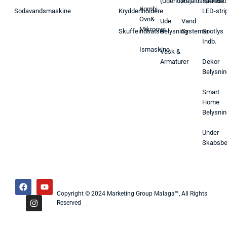
(Udendørs)
Affaldsspande
Farveski
Kombi
Sodavandsmaskine
Krydderiholdere
LED-stri
Ovn&
Ude
Vand
Mikroovn
Skuffeindsatser
Belysning
Systemer
Spotlys
Indb.
Ismaskine
Vask &
Armaturer
Dekor
Belysnin
Smart
Home
Belysnin
Under-
Skabsbe
Copyright © 2024 Marketing Group Malaga™, All Rights
Reserved