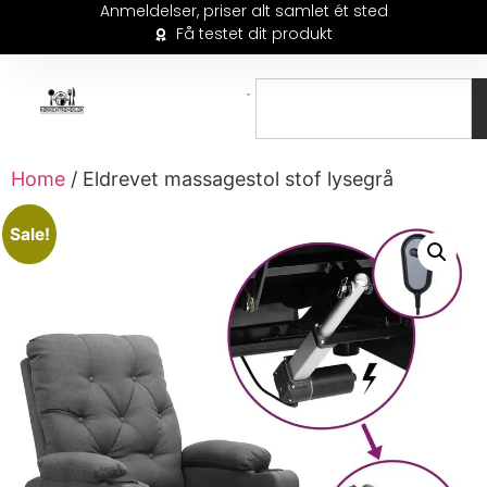
Anmeldelser, priser alt samlet ét sted
Få testet dit produkt
Home
/ Eldrevet massagestol stof lysegrå
Sale!