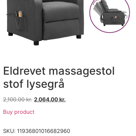
Eldrevet massagestol
stof lysegrå
2,100.00
kr.
2,064.00
kr.
Buy product
SKU:
11936801016682960