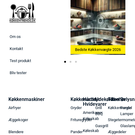
Om os
Kontakt
Bedste Ismaskine 2026
Bedste Køkkenvægte 2026
Test produkt
Bliv tester
Køkkenmaskiner
Køkkenudstyr
Hårde
Udekøkken
Tilbehør
Belysn
Hvidevarer
Airfryer
Gryder
Grill
Køkkenvægte
Pendel
Amerikaner
BBQ
Lamper
Køleskab
Æggekoger
Frituregryder
Stegetermomet
Gasgrill
Glaslam
Køleskab
Blendere
Pander
Æggedeler