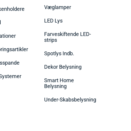
Væglamper
rkenholdere
LED Lys
l
Farveskiftende LED-
ationer
strips
ingsartikler
Spotlys Indb.
dsspande
Dekor Belysning
Systemer
Smart Home
Belysning
Under-Skabsbelysning