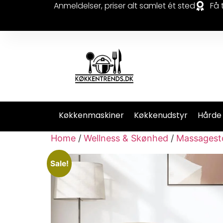
Anmeldelser, priser alt samlet ét sted
Få 
Køkkenmaskiner
Køkkenudstyr
Hårde
Home
/
Wellness & Skønhed
/
Massagest
Sale!