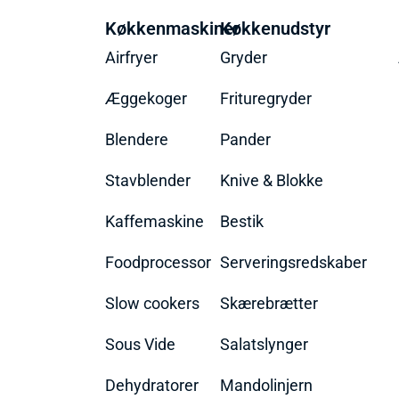
Køkkenmaskiner
Køkkenudstyr
Airfryer
Gryder
Æggekoger
Frituregryder
Blendere
Pander
Stavblender
Knive & Blokke
Kaffemaskine
Bestik
Foodprocessor
Serveringsredskaber
Slow cookers
Skærebrætter
Sous Vide
Salatslynger
Dehydratorer
Mandolinjern