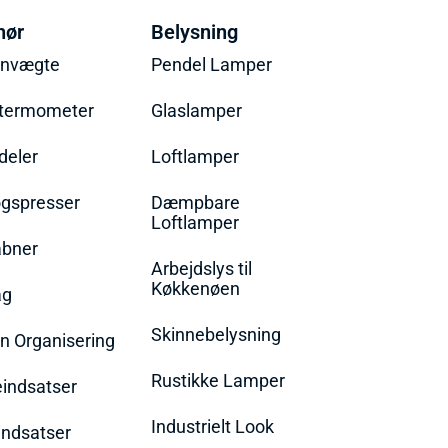
hør
Belysning
envægte
Pendel Lamper
termometer
Glaslamper
eler
Loftlamper
øgspresser
Dæmpbare
Loftlamper
bner
Arbejdslys til
Køkkenøen
ag
Skinnebelysning
n Organisering
Rustikke Lamper
eindsatser
Industrielt Look
indsatser