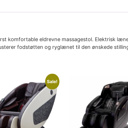
erst komfortable eldrevne massagestol. Elektrisk læn
usterer fodstøtten og ryglænet til den ønskede stilli
Sale!