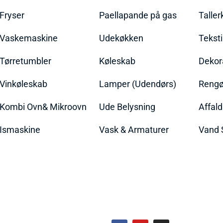
Fryser
Paellapande på gas
Talle
Vaskemaskine
Udekøkken
Teksti
Tørretumbler
Køleskab
Dekor
Vinkøleskab
Lamper (Udendørs)
Rengør
Kombi Ovn& Mikroovn
Ude Belysning
Affal
Ismaskine
Vask & Armaturer
Vand 