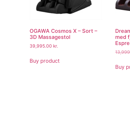
OGAWA Cosmos X – Sort –
Dream
3D Massagestol
med f
Espre
39,995.00
kr.
13,99
Buy product
Buy p