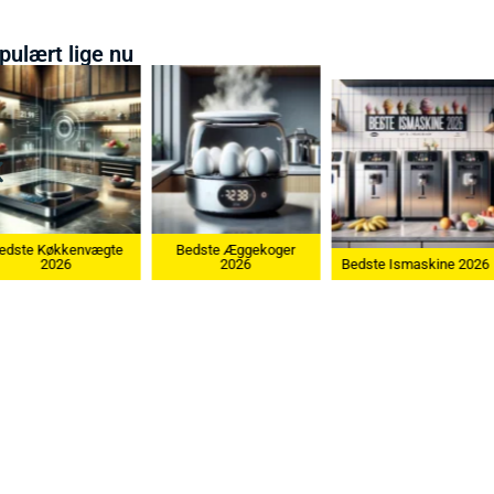
pulært lige nu
Bedste Æggekoger
Bedste Køkkenvægte
2026
Bedste Ismaskine 2026
2026