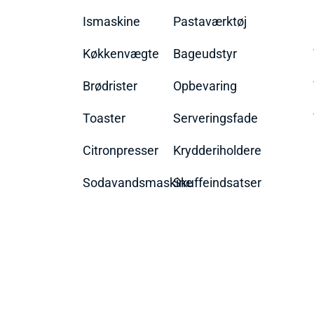
Ismaskine
Pastaværktøj
Køkkenvægte
Bageudstyr
Brødrister
Opbevaring
Toaster
Serveringsfade
Citronpresser
Krydderiholdere
Sodavandsmaskine
Skuffeindsatser