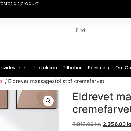
testet dit produkt
 Hvidevarer
Udekøkken
Tilbehør
Belysning
Om Os
ol
/ Eldrevet massagestol stof cremefarvet
Eldrevet ma
cremefarve
2,812.00
kr.
2,356.00
kr