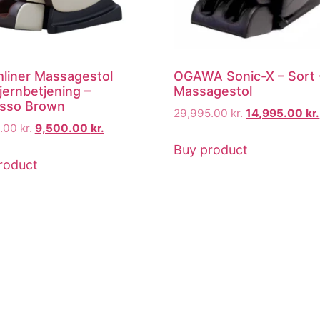
liner Massagestol
OGAWA Sonic-X – Sort 
jernbetjening –
Massagestol
sso Brown
29,995.00
kr.
14,995.00
kr.
9.00
kr.
9,500.00
kr.
Buy product
roduct