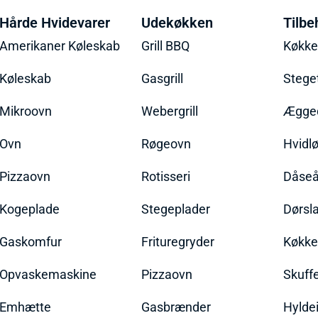
Hårde Hvidevarer
Udekøkken
Tilbe
Amerikaner Køleskab
Grill BBQ
Køkk
Køleskab
Gasgrill
Stege
Mikroovn
Webergrill
Ægged
Ovn
Røgeovn
Hvidl
Pizzaovn
Rotisseri
Dåseå
Kogeplade
Stegeplader
Dørsl
Gaskomfur
Frituregryder
Køkke
Opvaskemaskine
Pizzaovn
Skuff
Emhætte
Gasbrænder
Hylde