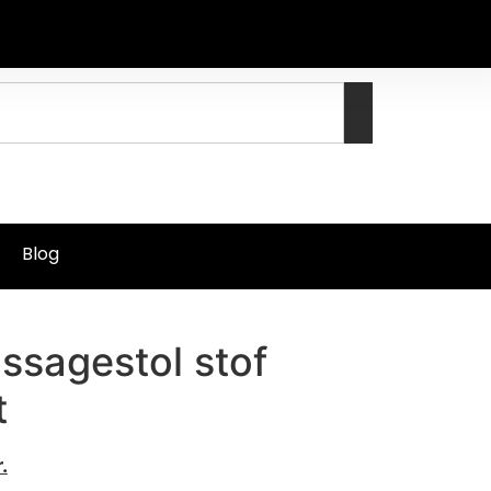
Blog
ssagestol stof
t
.