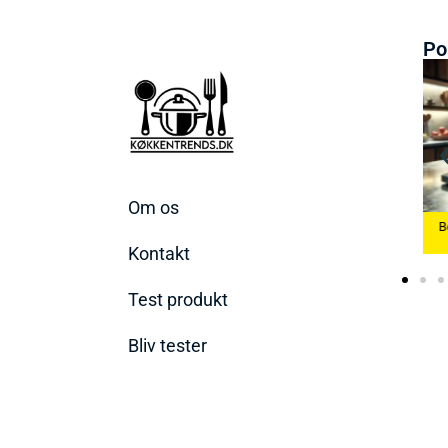
Po
Om os
 Æggekoger
Bedste Køkkenvægte
2026
Bedste Ismaskine 2026
2026
Kontakt
Test produkt
Bliv tester