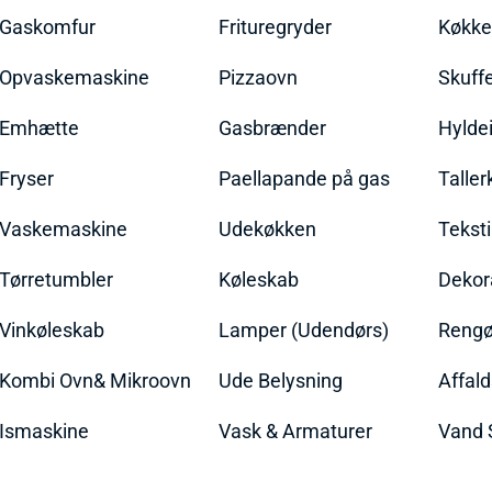
Gaskomfur
Frituregryder
Køkke
Opvaskemaskine
Pizzaovn
Skuff
Emhætte
Gasbrænder
Hylde
Fryser
Paellapande på gas
Talle
Vaskemaskine
Udekøkken
Teksti
Tørretumbler
Køleskab
Dekor
Vinkøleskab
Lamper (Udendørs)
Rengør
Kombi Ovn& Mikroovn
Ude Belysning
Affal
Ismaskine
Vask & Armaturer
Vand 