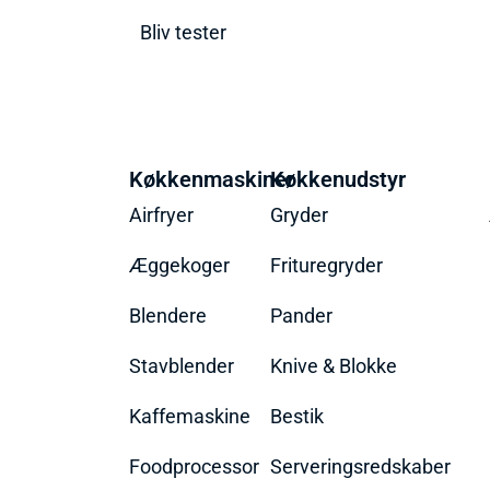
Bliv tester
Køkkenmaskiner
Køkkenudstyr
Airfryer
Gryder
Æggekoger
Frituregryder
Blendere
Pander
Stavblender
Knive & Blokke
Kaffemaskine
Bestik
Foodprocessor
Serveringsredskaber