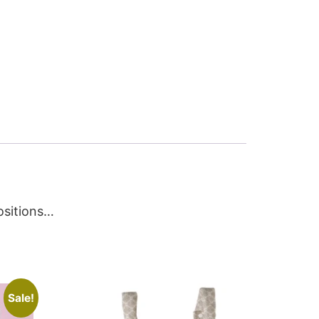
ositions…
Sale!