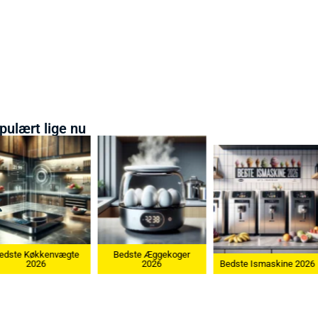
pulært lige nu
Bedste Æggekoger
Bedste Køkkenvægte
2026
Bedste Ismaskine 2026
2026