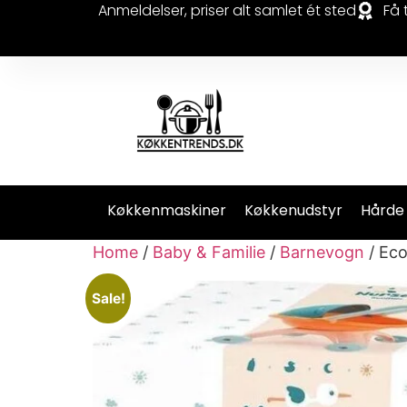
Anmeldelser, priser alt samlet ét sted
Få 
Køkkenmaskiner
Køkkenudstyr
Hårde
Home
/
Baby & Familie
/
Barnevogn
/ Eco
Sale!