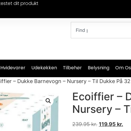
testet dit produkt
 Hvidevarer
Udekøkken
Tilbehør
Belysning
Om Os
iffier – Dukke Barnevogn – Nursery – Til Dukke På 3
Ecoiffier –
Nursery – T
239.95
kr.
119.95
kr.