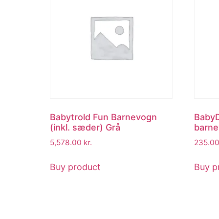
Babytrold Fun Barnevogn
BabyD
(inkl. sæder) Grå
barne
5,578.00
kr.
235.0
Buy product
Buy p