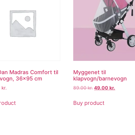
an Madras Comfort til
Myggenet til
vogn, 36×95 cm
klapvogn/barnevogn
0
kr.
89.00
kr.
49.00
kr.
roduct
Buy product