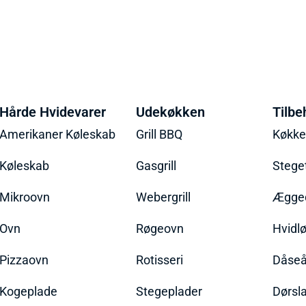
Hårde Hvidevarer
Udekøkken
Tilbe
Amerikaner Køleskab
Grill BBQ
Køkk
Køleskab
Gasgrill
Stege
Mikroovn
Webergrill
Ægged
Ovn
Røgeovn
Hvidl
Pizzaovn
Rotisseri
Dåseå
Kogeplade
Stegeplader
Dørsl