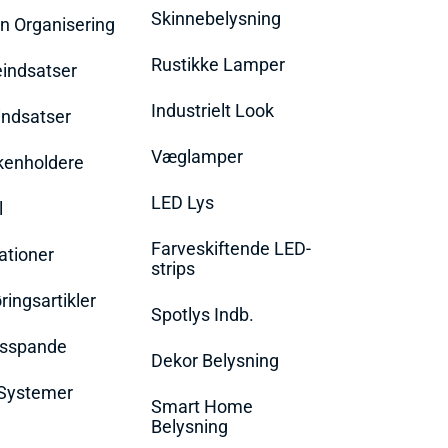
Skinnebelysning
n Organisering
Rustikke Lamper
eindsatser
Industrielt Look
indsatser
Væglamper
rkenholdere
LED Lys
l
Farveskiftende LED-
ationer
strips
ingsartikler
Spotlys Indb.
dsspande
Dekor Belysning
Systemer
Smart Home
Belysning