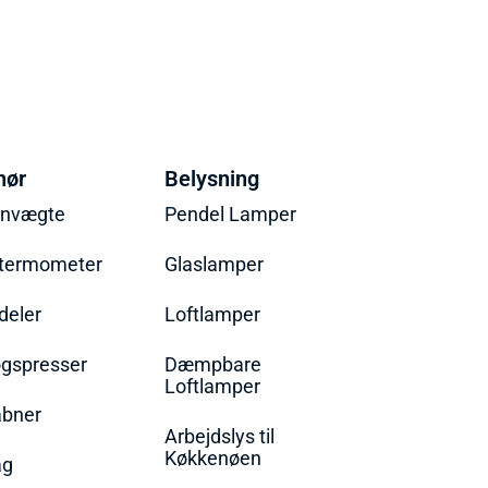
hør
Belysning
envægte
Pendel Lamper
termometer
Glaslamper
eler
Loftlamper
øgspresser
Dæmpbare
Loftlamper
bner
Arbejdslys til
Køkkenøen
ag