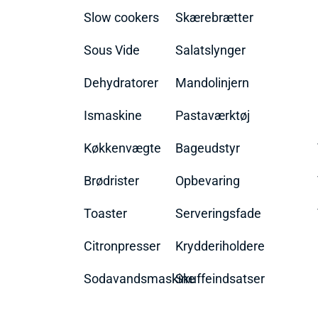
Slow cookers
Skærebrætter
Sous Vide
Salatslynger
Dehydratorer
Mandolinjern
Ismaskine
Pastaværktøj
Køkkenvægte
Bageudstyr
Brødrister
Opbevaring
Toaster
Serveringsfade
Citronpresser
Krydderiholdere
Sodavandsmaskine
Skuffeindsatser