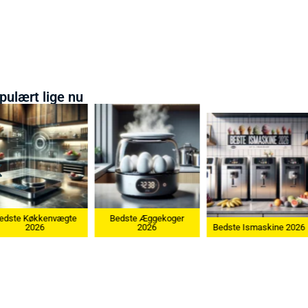
pulært lige nu
Bedste Æggekoger
Bedste Køkkenvægt
2026
Bedste Ismaskine 2026
2026