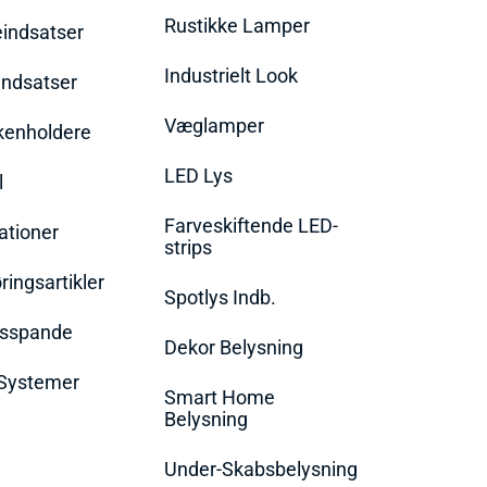
Rustikke Lamper
eindsatser
Industrielt Look
indsatser
Væglamper
rkenholdere
LED Lys
l
Farveskiftende LED-
ationer
strips
ingsartikler
Spotlys Indb.
dsspande
Dekor Belysning
Systemer
Smart Home
Belysning
Under-Skabsbelysning