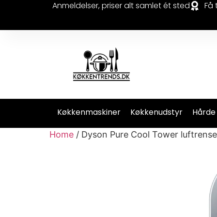
Anmeldelser, priser alt samlet ét sted
Få 
Køkkenmaskiner
Køkkenudstyr
Hårde
Home
/ Dyson Pure Cool Tower luftrens