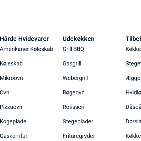
Hårde Hvidevarer
Udekøkken
Tilbe
Amerikaner Køleskab
Grill BBQ
Køkk
Køleskab
Gasgrill
Stege
Mikroovn
Webergrill
Ægged
Ovn
Røgeovn
Hvidl
Pizzaovn
Rotisseri
Dåseå
Kogeplade
Stegeplader
Dørsl
Gaskomfur
Frituregryder
Køkke