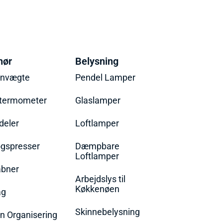
hør
Belysning
envægte
Pendel Lamper
termometer
Glaslamper
eler
Loftlamper
øgspresser
Dæmpbare
Loftlamper
bner
Arbejdslys til
Køkkenøen
ag
Skinnebelysning
n Organisering