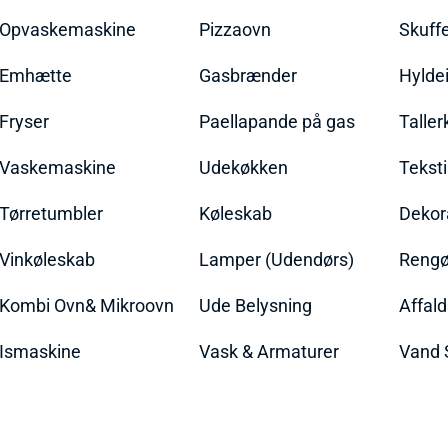
Opvaskemaskine
Pizzaovn
Skuff
Emhætte
Gasbrænder
Hylde
Fryser
Paellapande på gas
Talle
Vaskemaskine
Udekøkken
Teksti
Tørretumbler
Køleskab
Dekor
Vinkøleskab
Lamper (Udendørs)
Rengør
Kombi Ovn& Mikroovn
Ude Belysning
Affal
Ismaskine
Vask & Armaturer
Vand 