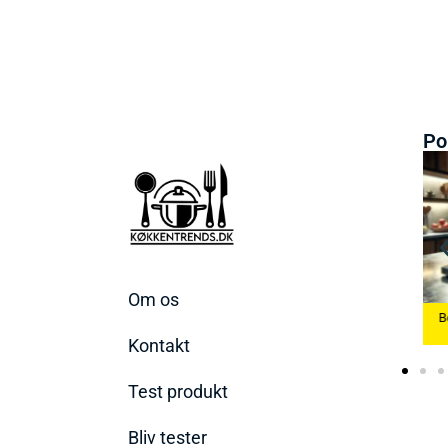
Po
Om os
te Æggekoger
Bedste Køkkenvægte
2026
Bedste Ismaskine 2026
2026
Kontakt
Test produkt
Bliv tester