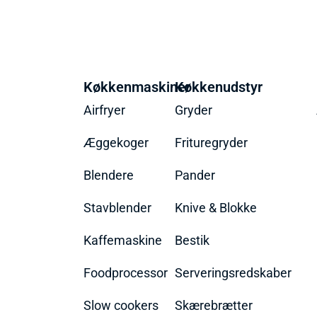
Køkkenmaskiner
Køkkenudstyr
Airfryer
Gryder
Æggekoger
Frituregryder
Blendere
Pander
Stavblender
Knive & Blokke
Kaffemaskine
Bestik
Foodprocessor
Serveringsredskaber
Slow cookers
Skærebrætter