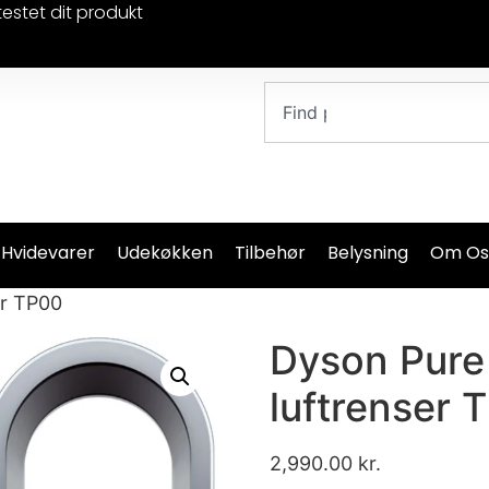
testet dit produkt
 Hvidevarer
Udekøkken
Tilbehør
Belysning
Om Os
er TP00
Dyson Pure
luftrenser 
2,990.00
kr.