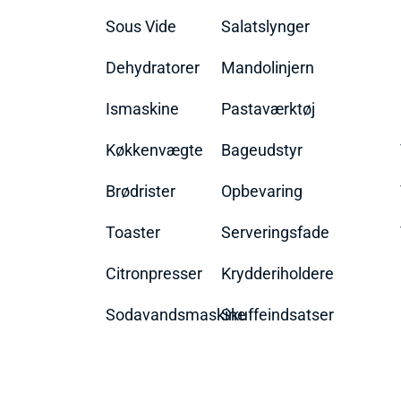
Sous Vide
Salatslynger
Dehydratorer
Mandolinjern
Ismaskine
Pastaværktøj
Køkkenvægte
Bageudstyr
Brødrister
Opbevaring
Toaster
Serveringsfade
Citronpresser
Krydderiholdere
Sodavandsmaskine
Skuffeindsatser