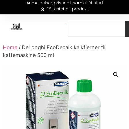
Anmeldelser, priser alt samlet ét sted
Få testet dit produkt
Home
/ DeLonghi EcoDecalk kalkfjerner til
kaffemaskine 500 ml