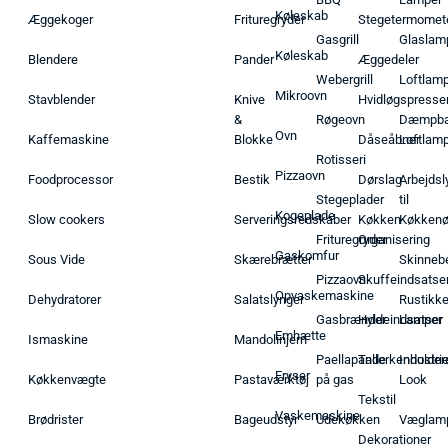
Køleskab
Æggekoger
Frituregryder
Stegetermomet
Gasgrill
Glaslam
Køleskab
Blendere
Pander
Æggedeler
Webergrill
Loftlam
Mikroovn
Stavblender
Knive
Hvidløgspresse
&
Røgeovn
Dæmpba
Ovn
Kaffemaskine
Blokke
Dåseåbner
Loftlam
Rotisseri
Pizzaovn
Foodprocessor
Bestik
Dørslag
Arbejdsl
Stegeplader
til
Kogeplade
Slow cookers
Serveringsredskaber
Køkken
Køkken
Frituregryder
Organisering
Gaskomfur
Sous Vide
Skærebrætter
Skinneb
Pizzaovn
Skuffeindsatse
Opvaskemaskine
Dehydratorer
Salatslynger
Rustikk
Gasbrænder
Hyldeindsatser
Lamper
Emhætte
Ismaskine
Mandolinjern
Paellapande
Tallerkenholder
Industrie
Fryser
Køkkenvægte
Pastaværktøj
på gas
Look
Tekstil
Vaskemaskine
Brødrister
Bageudstyr
Udekøkken
Væglam
Dekorationer