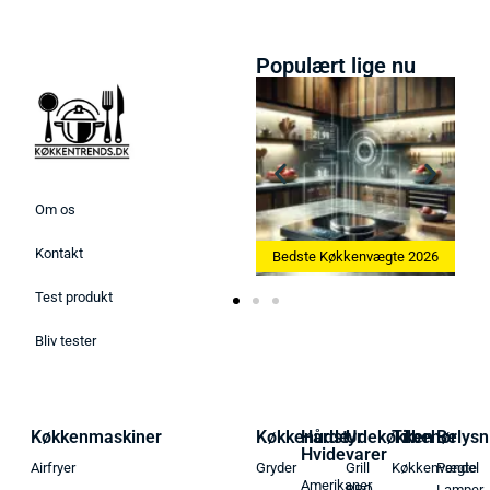
Populært lige nu
Om os
Kontakt
Bedste Ismaskine 2026
Bedste Køkkenvægte 2026
Test produkt
Bliv tester
Køkkenmaskiner
Køkkenudstyr
Hårde
Udekøkken
Tilbehør
Belysn
Hvidevarer
Airfryer
Gryder
Grill
Køkkenvægte
Pendel
Amerikaner
BBQ
Lamper