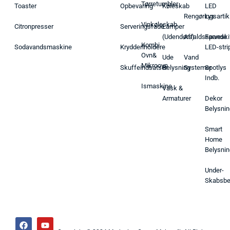
Tørretumbler
Toaster
Opbevaring
Køleskab
LED
Rengøringsartik
Lys
Vinkøleskab
Citronpresser
Serveringsfade
Lamper
(Udendørs)
Affaldsspande
Farveski
Kombi
Sodavandsmaskine
Krydderiholdere
LED-stri
Ovn&
Ude
Vand
Mikroovn
Skuffeindsatser
Belysning
Systemer
Spotlys
Indb.
Ismaskine
Vask &
Armaturer
Dekor
Belysnin
Smart
Home
Belysnin
Under-
Skabsbe