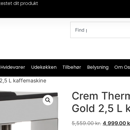
testet dit produkt
 Hvidevarer
Udekøkken
Tilbehør
Belysning
Om Os
2,5 L kaffemaskine
Crem Therm
Gold 2,5 L 
5,559.00
kr.
4,999.00
k