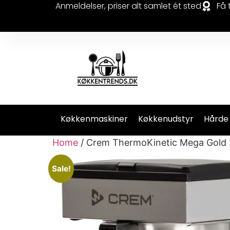
Anmeldelser, priser alt samlet ét sted
Få 
Køkkenmaskiner
Køkkenudstyr
Hårde
Home
/ Crem ThermoKinetic Mega Gold 
Sale!