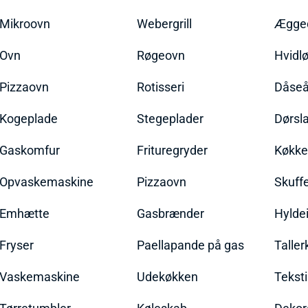
Mikroovn
Webergrill
Ægged
Ovn
Røgeovn
Hvidl
Pizzaovn
Rotisseri
Dåseå
Kogeplade
Stegeplader
Dørsl
Gaskomfur
Frituregryder
Køkke
Opvaskemaskine
Pizzaovn
Skuff
Emhætte
Gasbrænder
Hylde
Fryser
Paellapande på gas
Talle
Vaskemaskine
Udekøkken
Teksti