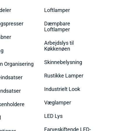
eler
Loftlamper
øgspresser
Dæmpbare
Loftlamper
bner
Arbejdslys til
Køkkenøen
ag
Skinnebelysning
n Organisering
Rustikke Lamper
eindsatser
Industrielt Look
indsatser
Væglamper
rkenholdere
LED Lys
l
Farveskiftende LED-