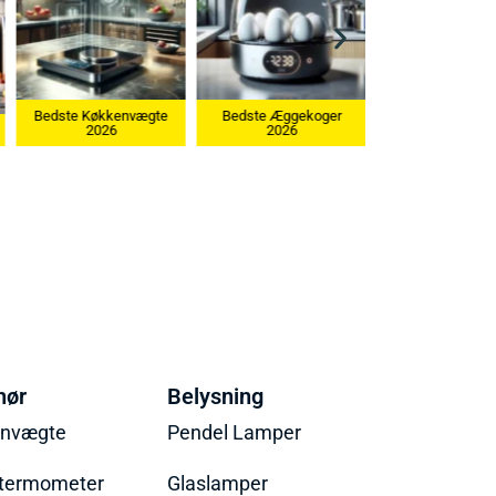
vægte
Bedste Æggekoger
2026
Bedste Ismaskine 2026
hør
Belysning
envægte
Pendel Lamper
termometer
Glaslamper