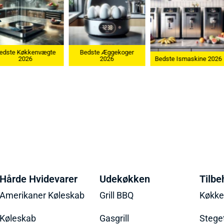
Bedste Æggekoger
Bedste Køkken
2026
Bedste Ismaskine 2026
2026
Hårde Hvidevarer
Udekøkken
Tilbe
Amerikaner Køleskab
Grill BBQ
Køkk
Køleskab
Gasgrill
Stege