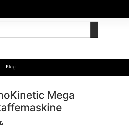
Blog
oKinetic Mega
kaffemaskine
r.