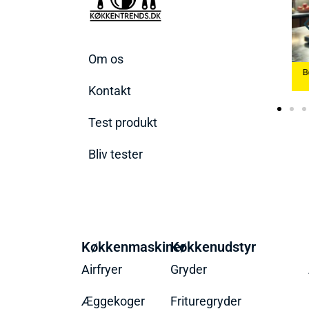
Om os
Bedste Æggekoger
Bedste Køkkenvægte
2026
Bedste Ismaskine 2026
2026
Kontakt
Test produkt
Bliv tester
Køkkenmaskiner
Køkkenudstyr
Airfryer
Gryder
Æggekoger
Frituregryder