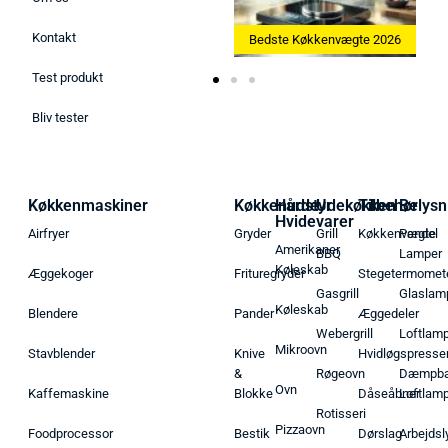
Kontakt
Bedste Ismaskine 2026
Bedste Køkkenvægte 2026
Test produkt
Bliv tester
Køkkenmaskiner
Køkkenudstyr
Hårde
Udekøkken
Tilbehør
Belysn
Hvidevarer
Airfryer
Gryder
Grill
Køkkenvægte
Pendel
Amerikaner
BBQ
Lamper
Køleskab
Æggekoger
Frituregryder
Stegetermomet
Gasgrill
Glaslam
Køleskab
Blendere
Pander
Æggedeler
Webergrill
Loftlam
Mikroovn
Stavblender
Knive
Hvidløgspresse
&
Røgeovn
Dæmpba
Ovn
Kaffemaskine
Blokke
Dåseåbner
Loftlam
Rotisseri
Pizzaovn
Foodprocessor
Bestik
Dørslag
Arbejdsl