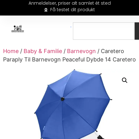
Anmeldelser, priser alt samlet ét sted
Få testet dit produkt
Home
/
Baby & Familie
/
Barnevogn
/ Caretero
Paraply Til Barnevogn Peaceful Dybde 14 Caretero