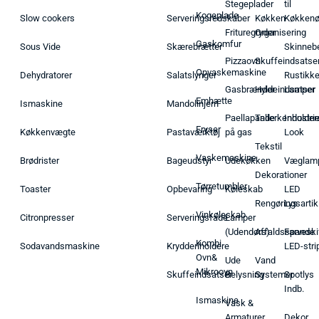
Stegeplader
til
Kogeplade
Slow cookers
Serveringsredskaber
Køkken
Køkken
Frituregryder
Organisering
Gaskomfur
Sous Vide
Skærebrætter
Skinneb
Pizzaovn
Skuffeindsatse
Opvaskemaskine
Dehydratorer
Salatslynger
Rustikk
Gasbrænder
Hyldeindsatser
Lamper
Emhætte
Ismaskine
Mandolinjern
Paellapande
Tallerkenholder
Industrie
Fryser
Køkkenvægte
Pastaværktøj
på gas
Look
Tekstil
Vaskemaskine
Brødrister
Bageudstyr
Udekøkken
Væglam
Dekorationer
Tørretumbler
Toaster
Opbevaring
Køleskab
LED
Rengøringsartik
Lys
Vinkøleskab
Citronpresser
Serveringsfade
Lamper
(Udendørs)
Affaldsspande
Farveski
Kombi
Sodavandsmaskine
Krydderiholdere
LED-stri
Ovn&
Ude
Vand
Mikroovn
Skuffeindsatser
Belysning
Systemer
Spotlys
Indb.
Ismaskine
Vask &
Armaturer
Dekor