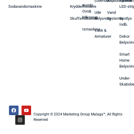
(Udendørs)
Affaldsspande
Farveski
Kombi
Sodavandsmaskine
Krydderiholdere
LED-stri
Ovn&
Ude
Vand
Mikroovn
Skuffeindsatser
Belysning
Systemer
Spotlys
Indb.
Ismaskine
Vask &
Armaturer
Dekor
Belysnin
Smart
Home
Belysnin
Under-
Skabsbe
Copyright © 2024 Marketing Group Malaga™, All Rights
Reserved