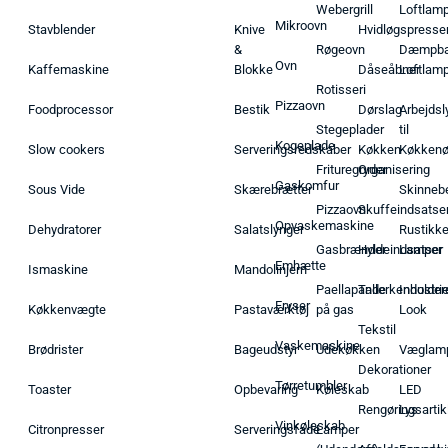
Webergrill
Loftlam
Mikroovn
Stavblender
Knive
Hvidløgspresse
&
Røgeovn
Dæmpba
Ovn
Kaffemaskine
Blokke
Dåseåbner
Loftlam
Rotisseri
Pizzaovn
Foodprocessor
Bestik
Dørslag
Arbejdsl
Stegeplader
til
Kogeplade
Slow cookers
Serveringsredskaber
Køkken
Køkken
Frituregryder
Organisering
Gaskomfur
Sous Vide
Skærebrætter
Skinneb
Pizzaovn
Skuffeindsatse
Opvaskemaskine
Dehydratorer
Salatslynger
Rustikk
Gasbrænder
Hyldeindsatser
Lamper
Emhætte
Ismaskine
Mandolinjern
Paellapande
Tallerkenholder
Industrie
Fryser
Køkkenvægte
Pastaværktøj
på gas
Look
Tekstil
Vaskemaskine
Brødrister
Bageudstyr
Udekøkken
Væglam
Dekorationer
Tørretumbler
Toaster
Opbevaring
Køleskab
LED
Rengøringsartik
Lys
Vinkøleskab
Citronpresser
Serveringsfade
Lamper