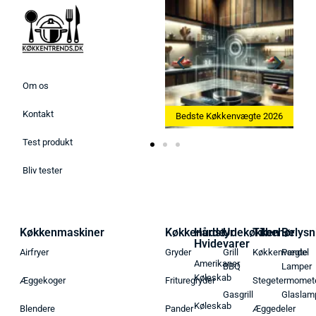
Om os
Kontakt
Bedste Ismaskine 2026
Bedste Køkkenvægte 2026
Test produkt
Bliv tester
Køkkenmaskiner
Køkkenudstyr
Hårde
Udekøkken
Tilbehør
Belysn
Hvidevarer
Airfryer
Gryder
Grill
Køkkenvægte
Pendel
Amerikaner
BBQ
Lamper
Køleskab
Æggekoger
Frituregryder
Stegetermomet
Gasgrill
Glaslam
Køleskab
Blendere
Pander
Æggedeler