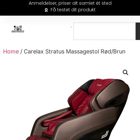
Anmeldelser, priser alt samlet ét sted
Få testet dit produkt
Home
/ Carelax Stratus Massagestol Rød/Brun