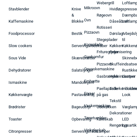
Webergrill
Loftlam
Mikroovn
Stavblender
Knive
Hvidløgspresse
&
Røgeovn
Dæmpba
Ovn
Kaffemaskine
Blokke
Dåseåbner
Loftlam
Rotisseri
Pizzaovn
Foodprocessor
Bestik
Dørslag
Arbejdsl
Stegeplader
til
Kogeplade
Slow cookers
Serveringsredskaber
Køkken
Køkken
Frituregryder
Organisering
Gaskomfur
Sous Vide
Skærebrætter
Skinneb
Pizzaovn
Skuffeindsatse
Opvaskemaskine
Dehydratorer
Salatslynger
Rustikk
Gasbrænder
Hyldeindsatser
Lamper
Emhætte
Ismaskine
Mandolinjern
Paellapande
Tallerkenholder
Industrie
Fryser
Køkkenvægte
Pastaværktøj
på gas
Look
Tekstil
Vaskemaskine
Brødrister
Bageudstyr
Udekøkken
Væglam
Dekorationer
Tørretumbler
Toaster
Opbevaring
Køleskab
LED
Rengøringsartik
Lys
Vinkøleskab
Citronpresser
Serveringsfade
Lamper