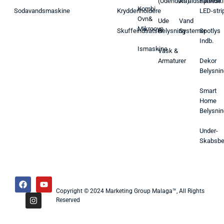
(Udendørs)
Affaldsspande
Farveski
Kombi
Sodavandsmaskine
Krydderiholdere
LED-stri
Ovn&
Ude
Vand
Mikroovn
Skuffeindsatser
Belysning
Systemer
Spotlys
Indb.
Ismaskine
Vask &
Armaturer
Dekor
Belysnin
Smart
Home
Belysnin
Under-
Skabsbe
Copyright © 2024 Marketing Group Malaga™, All Rights
Reserved