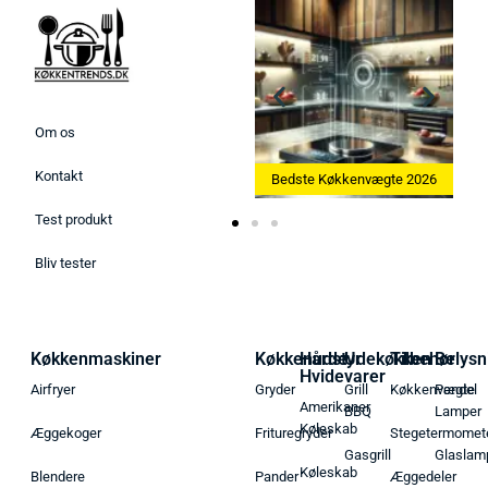
Om os
Kontakt
Bedste Ismaskine 2026
Bedste Køkkenvægte 2026
Test produkt
Bliv tester
Køkkenmaskiner
Køkkenudstyr
Hårde
Udekøkken
Tilbehør
Belysn
Hvidevarer
Airfryer
Gryder
Grill
Køkkenvægte
Pendel
Amerikaner
BBQ
Lamper
Køleskab
Æggekoger
Frituregryder
Stegetermomet
Gasgrill
Glaslam
Køleskab
Blendere
Pander
Æggedeler