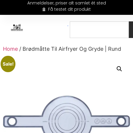
Anmeldelser, priser alt samlet ét sted
Få testet dit produkt
Home
/ Brødmåtte Til Airfryer Og Gryde | Rund
Sale!