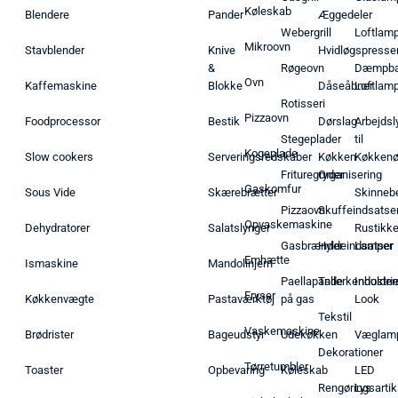
Køleskab
Blendere
Pander
Æggedeler
Webergrill
Loftlam
Mikroovn
Stavblender
Knive
Hvidløgspresse
&
Røgeovn
Dæmpba
Ovn
Kaffemaskine
Blokke
Dåseåbner
Loftlam
Rotisseri
Pizzaovn
Foodprocessor
Bestik
Dørslag
Arbejdsl
Stegeplader
til
Kogeplade
Slow cookers
Serveringsredskaber
Køkken
Køkken
Frituregryder
Organisering
Gaskomfur
Sous Vide
Skærebrætter
Skinneb
Pizzaovn
Skuffeindsatse
Opvaskemaskine
Dehydratorer
Salatslynger
Rustikk
Gasbrænder
Hyldeindsatser
Lamper
Emhætte
Ismaskine
Mandolinjern
Paellapande
Tallerkenholder
Industrie
Fryser
Køkkenvægte
Pastaværktøj
på gas
Look
Tekstil
Vaskemaskine
Brødrister
Bageudstyr
Udekøkken
Væglam
Dekorationer
Tørretumbler
Toaster
Opbevaring
Køleskab
LED
Rengøringsartik
Lys