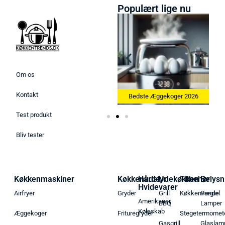
Populært lige nu
Om os
Kontakt
26
Bedste Køkkenvægte 2026
Bedste Æggekoger 2026
Test produkt
Bliv tester
Køkkenmaskiner
Køkkenudstyr
Hårde
Udekøkken
Tilbehør
Belysn
Hvidevarer
Airfryer
Gryder
Grill
Køkkenvægte
Pendel
Amerikaner
BBQ
Lamper
Køleskab
Æggekoger
Frituregryder
Stegetermomet
Gasgrill
Glaslam