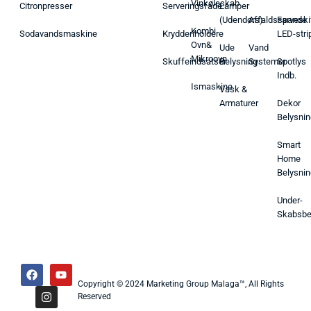
Vinkøleskab
Citronpresser
Serveringsfade
Lamper
(Udendørs)
Affaldsspande
Farveski
Kombi
Sodavandsmaskine
Krydderiholdere
LED-stri
Ovn&
Ude
Vand
Mikroovn
Skuffeindsatser
Belysning
Systemer
Spotlys
Indb.
Ismaskine
Vask &
Armaturer
Dekor
Belysnin
Smart
Home
Belysnin
Under-
Skabsbe
Copyright © 2024 Marketing Group Malaga™, All Rights
Reserved