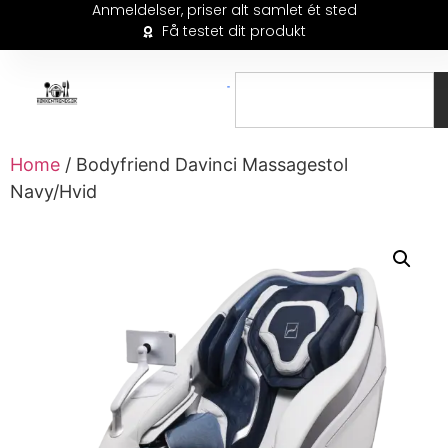
Anmeldelser, priser alt samlet ét sted
Få testet dit produkt
Home
/ Bodyfriend Davinci Massagestol
Navy/Hvid