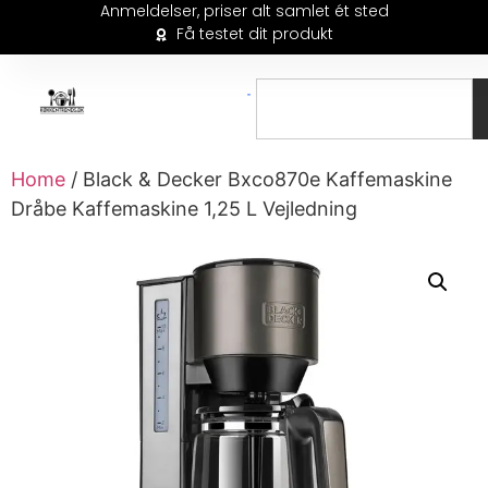
Anmeldelser, priser alt samlet ét sted
Få testet dit produkt
Home
/ Black & Decker Bxco870e Kaffemaskine
Dråbe Kaffemaskine 1,25 L Vejledning