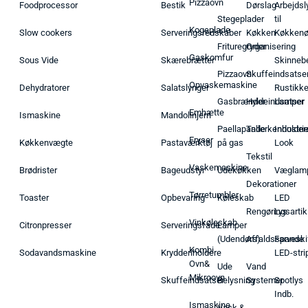
Pizzaovn
Foodprocessor
Bestik
Dørslag
Arbejdsl
Stegeplader
til
Kogeplade
Slow cookers
Serveringsredskaber
Køkken
Køkken
Frituregryder
Organisering
Gaskomfur
Sous Vide
Skærebrætter
Skinneb
Pizzaovn
Skuffeindsatse
Opvaskemaskine
Dehydratorer
Salatslynger
Rustikk
Gasbrænder
Hyldeindsatser
Lamper
Emhætte
Ismaskine
Mandolinjern
Paellapande
Tallerkenholder
Industrie
Fryser
Køkkenvægte
Pastaværktøj
på gas
Look
Tekstil
Vaskemaskine
Brødrister
Bageudstyr
Udekøkken
Væglam
Dekorationer
Tørretumbler
Toaster
Opbevaring
Køleskab
LED
Rengøringsartik
Lys
Vinkøleskab
Citronpresser
Serveringsfade
Lamper
(Udendørs)
Affaldsspande
Farveski
Kombi
Sodavandsmaskine
Krydderiholdere
LED-stri
Ovn&
Ude
Vand
Mikroovn
Skuffeindsatser
Belysning
Systemer
Spotlys
Indb.
Ismaskine
Vask &