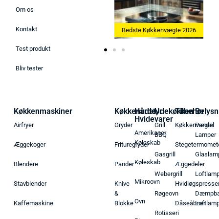
Om os
Kontakt
Bedste Ismaskine 2026
Bedste Køkkenvægte 2026
Test produkt
Bliv tester
Køkkenmaskiner
Køkkenudstyr
Hårde
Udekøkken
Tilbehør
Belysn
Hvidevarer
Airfryer
Gryder
Grill
Køkkenvægte
Pendel
Amerikaner
BBQ
Lamper
Køleskab
Æggekoger
Frituregryder
Stegetermomet
Gasgrill
Glaslam
Køleskab
Blendere
Pander
Æggedeler
Webergrill
Loftlam
Mikroovn
Stavblender
Knive
Hvidløgspresse
&
Røgeovn
Dæmpba
Ovn
Kaffemaskine
Blokke
Dåseåbner
Loftlam
Rotisseri