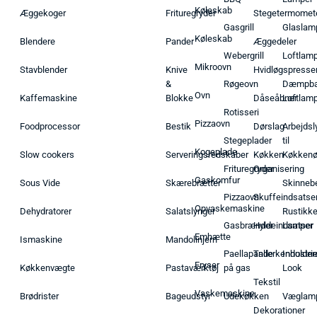
Køleskab
Æggekoger
Frituregryder
Stegetermomet
Gasgrill
Glaslam
Køleskab
Blendere
Pander
Æggedeler
Webergrill
Loftlam
Mikroovn
Stavblender
Knive
Hvidløgspresse
&
Røgeovn
Dæmpba
Ovn
Kaffemaskine
Blokke
Dåseåbner
Loftlam
Rotisseri
Pizzaovn
Foodprocessor
Bestik
Dørslag
Arbejdsl
Stegeplader
til
Kogeplade
Slow cookers
Serveringsredskaber
Køkken
Køkken
Frituregryder
Organisering
Gaskomfur
Sous Vide
Skærebrætter
Skinneb
Pizzaovn
Skuffeindsatse
Opvaskemaskine
Dehydratorer
Salatslynger
Rustikk
Gasbrænder
Hyldeindsatser
Lamper
Emhætte
Ismaskine
Mandolinjern
Paellapande
Tallerkenholder
Industrie
Fryser
Køkkenvægte
Pastaværktøj
på gas
Look
Tekstil
Vaskemaskine
Brødrister
Bageudstyr
Udekøkken
Væglam
Dekorationer