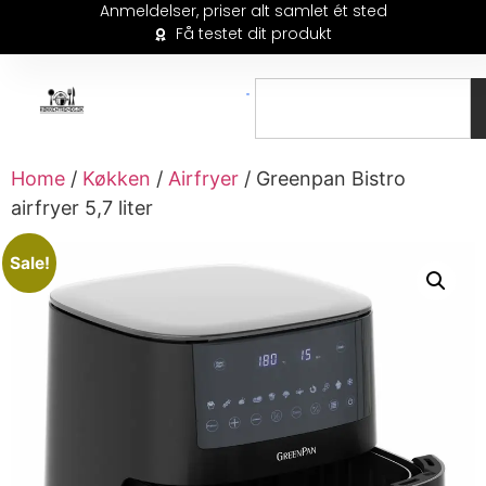
Anmeldelser, priser alt samlet ét sted
Få testet dit produkt
Home
/
Køkken
/
Airfryer
/ Greenpan Bistro
airfryer 5,7 liter
Sale!