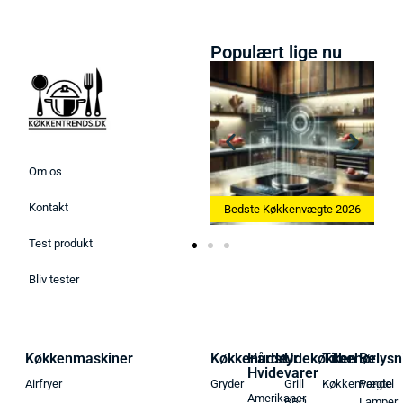
Populært lige nu
Om os
Kontakt
ste Ismaskine 2026
Bedste Køkkenvægte 2026
Bedste Æggek
Test produkt
Bliv tester
Køkkenmaskiner
Køkkenudstyr
Hårde
Udekøkken
Tilbehør
Belysn
Hvidevarer
Airfryer
Gryder
Grill
Køkkenvægte
Pendel
Amerikaner
BBQ
Lamper