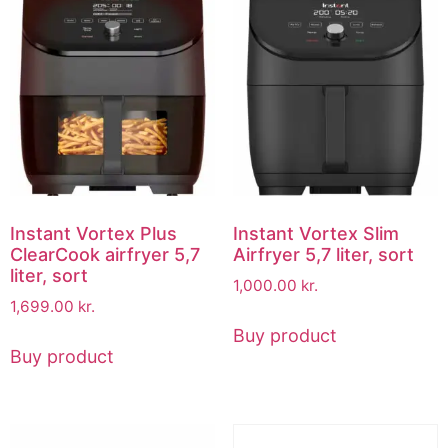
Instant Vortex Plus
Instant Vortex Slim
ClearCook airfryer 5,7
Airfryer 5,7 liter, sort
liter, sort
1,000.00
kr.
1,699.00
kr.
Buy product
Buy product