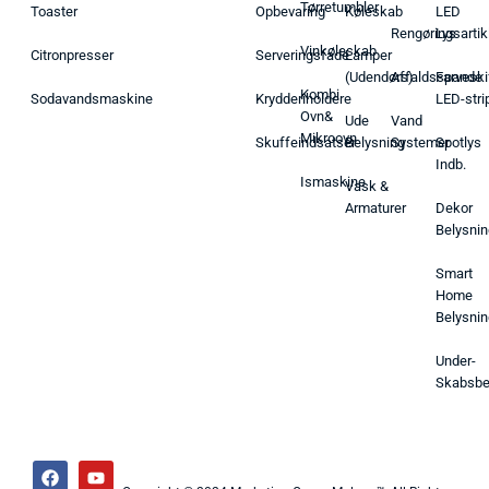
Tørretumbler
Toaster
Opbevaring
Køleskab
LED
Rengøringsartik
Lys
Vinkøleskab
Citronpresser
Serveringsfade
Lamper
(Udendørs)
Affaldsspande
Farveski
Kombi
Sodavandsmaskine
Krydderiholdere
LED-stri
Ovn&
Ude
Vand
Mikroovn
Skuffeindsatser
Belysning
Systemer
Spotlys
Indb.
Ismaskine
Vask &
Armaturer
Dekor
Belysnin
Smart
Home
Belysnin
Under-
Skabsbe