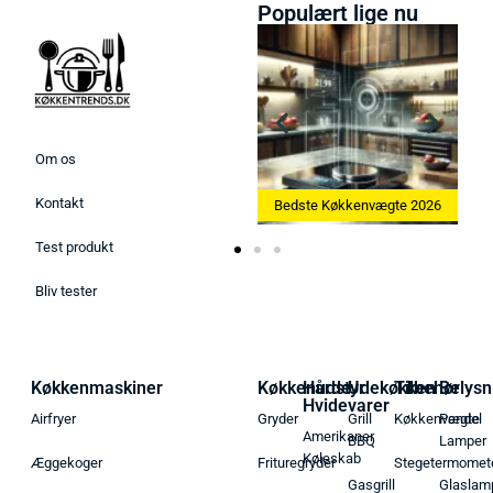
Populært lige nu
Om os
Kontakt
Bedste Ismaskine 2026
Bedste Køkkenvægte 2026
Test produkt
Bliv tester
Køkkenmaskiner
Køkkenudstyr
Hårde
Udekøkken
Tilbehør
Belysn
Hvidevarer
Airfryer
Gryder
Grill
Køkkenvægte
Pendel
Amerikaner
BBQ
Lamper
Køleskab
Æggekoger
Frituregryder
Stegetermomet
Gasgrill
Glaslam