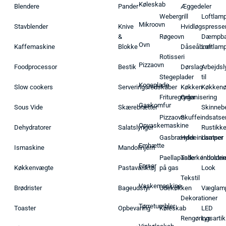
Køleskab
Blendere
Pander
Æggedeler
Webergrill
Loftlam
Mikroovn
Stavblender
Knive
Hvidløgspresse
&
Røgeovn
Dæmpba
Ovn
Kaffemaskine
Blokke
Dåseåbner
Loftlam
Rotisseri
Pizzaovn
Foodprocessor
Bestik
Dørslag
Arbejdsl
Stegeplader
til
Kogeplade
Slow cookers
Serveringsredskaber
Køkken
Køkken
Frituregryder
Organisering
Gaskomfur
Sous Vide
Skærebrætter
Skinneb
Pizzaovn
Skuffeindsatse
Opvaskemaskine
Dehydratorer
Salatslynger
Rustikk
Gasbrænder
Hyldeindsatser
Lamper
Emhætte
Ismaskine
Mandolinjern
Paellapande
Tallerkenholder
Industrie
Fryser
Køkkenvægte
Pastaværktøj
på gas
Look
Tekstil
Vaskemaskine
Brødrister
Bageudstyr
Udekøkken
Væglam
Dekorationer
Tørretumbler
Toaster
Opbevaring
Køleskab
LED
Rengøringsartik
Lys