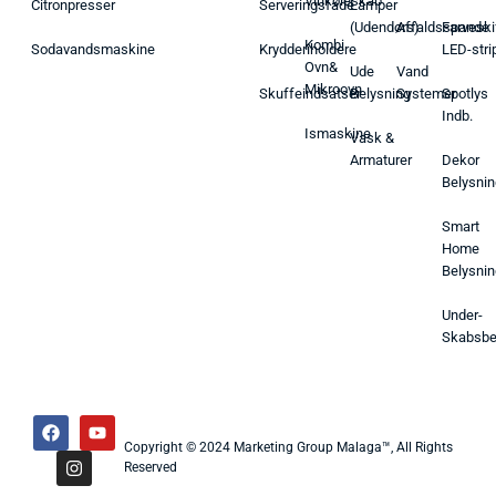
Vinkøleskab
Citronpresser
Serveringsfade
Lamper
(Udendørs)
Affaldsspande
Farveski
Kombi
Sodavandsmaskine
Krydderiholdere
LED-stri
Ovn&
Ude
Vand
Mikroovn
Skuffeindsatser
Belysning
Systemer
Spotlys
Indb.
Ismaskine
Vask &
Armaturer
Dekor
Belysnin
Smart
Home
Belysnin
Under-
Skabsbe
Copyright © 2024 Marketing Group Malaga™, All Rights
Reserved