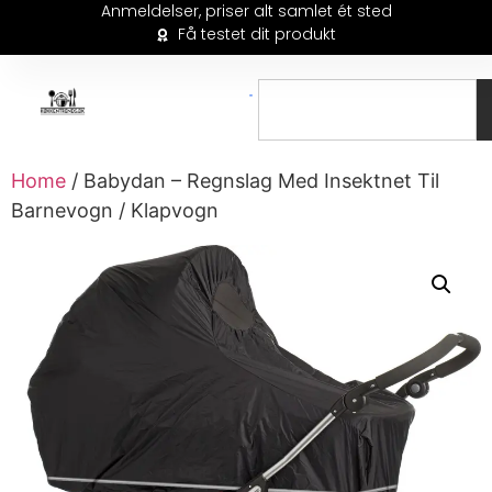
Anmeldelser, priser alt samlet ét sted
Få testet dit produkt
Home
/ Babydan – Regnslag Med Insektnet Til
Barnevogn / Klapvogn